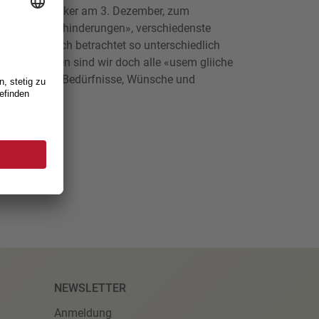
nnen und Bäcker am 3. Dezember, zum
schen mit Behinderungen», verschiedenste
ken äusserlich betrachtet so unterschiedlich
nserem Inneren sind wir doch alle «usem gliiche
 die gleichen Bedürfnisse, Wünsche und
hte!
NEWSLETTER
Anmeldung