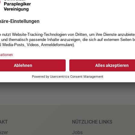
Deshalb produzieren Bäckeri
«Internationalen Tag der Men
Grittibänze. Wir Menschen wir
wie die Grittibänze. Aber in u
Teig gmacht». Wir alle haben
Träume. Und die gleichen Rec
Zu den Verkaufsorten
AKT
NÜTZLICHE LINKS
izer
Jobs