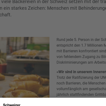
 viele Bäckereien in der Schweiz setzen mit der tra
on ein starkes Zeichen: Menschen mit Behinderunge
chaft.
Rund jede 5. Person in der Sc
entspricht den 1.7 Millionen 
mit Barrieren konfrontiert sind
von fehlendem Zugang zu Bild
Diskriminierungen am Arbeitsp
«Wir sind in unserem Inneren
Trotz der Ratifizierung der U
noch Barrieren, die Menschen
vollumfänglich am gesellscha
jährlich stattfindenden Gritt
machen.