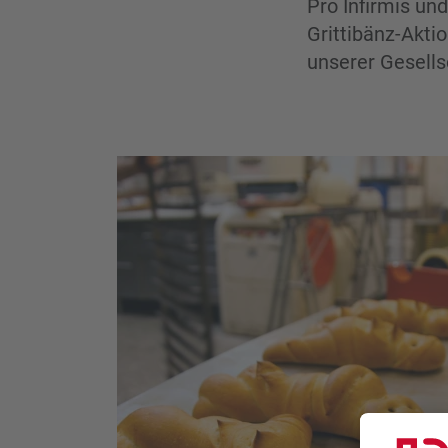
Pro Infirmis und
Grittibänz-Akti
unserer Gesells