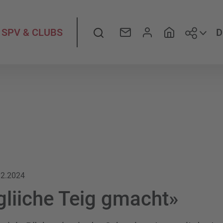
Folge
Suche
D
SPV & CLUBS
12.2024
liiche Teig gmacht»