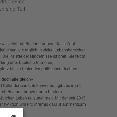
ditionellen
n sind Teil
hweiz lebt mit Behinderungen. Diese Zahl
Menschen, die täglich in vielen Lebensbereichen
. Die Palette der Hindernisse ist breit: Sie reicht
ung über bauliche Barrieren,
latz bis zu fehlenden politischen Rechten.
 doch alle gleich»
NO-Behindertenrechtskonvention gibt es immer
 mit Behinderungen daran hindern,
ftlichen Leben teilzunehmen. Mit der seit 2019
ibänz-Aktion will Pro Infirmis darauf aufmerksam