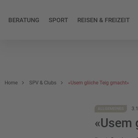
BERATUNG
SPORT
REISEN & FREIZEIT
Breadcrumbnavigation
Sie befinden sich hier:
Home
SPV & Clubs
«Usem gliiche Teig gmacht»
3.
ALLGEMEINES
«Usem g