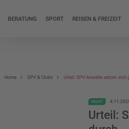
BERATUNG
SPORT
REISEN & FREIZEIT
Breadcrumbnavigation
Sie befinden sich hier:
Home
SPV & Clubs
Urteil: SPV-Anwälte setzen sich
4.11.202
RECHT
Urteil: