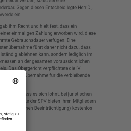
emeldet werden, sonst sei eine
erbar. Gegen diesen Entscheid legte Herr D.,
hwerde ein.
ab ihm Recht und hielt fest, dass ein
 einer einmaligen Zahlung erworben wird, diese
immte Gebrauchsdauer verfügen. Eine
tenübernahme führt daher nicht dazu, dass
ollständig ablehnen kann, sondern lediglich im
gemessen an der gesamten voraussichtlichen
ls. Das Obergericht verpflichtete die IV
sigen Kostenübernahme für die verbleibende
ugumbaus.
025 zeigt, dass es sich lohnt, bei juristischen
. Die Anwälte der SPV bieten ihren Mitgliedern
 einer ähnlichen Beeinträchtigung) kostenlos