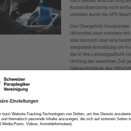
nach dessen Anschaffung ang
Kostenübernahme nicht einford
vertreten durch die SPV, Besc
Das Obergericht Graubünden g
Hilfsmittel zwar meistens mit
aber dennoch über eine best
verspätete Anmeldung um Kos
die IV ihre Leistungspflicht v
Umfang der verwirkten Zeit 
Gebrauchsdauer des Hilfsmitte
entsprechend zur anteilsmäs
Gebrauchsdauer des Fahrze
Dieses Urteil vom 1. Oktober 2
Fragen Unterstützung zu holen
mit Querschnittlähmung (oder
Beratung an.