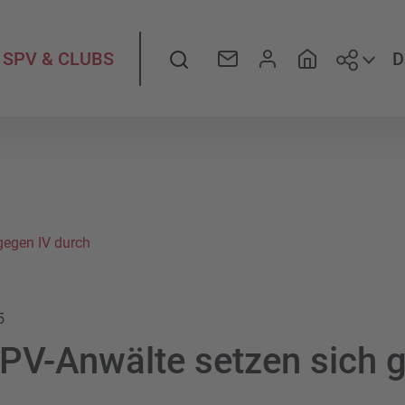
Folge
Suche
D
SPV & CLUBS
 gegen IV durch
5
 SPV-Anwälte setzen sich 