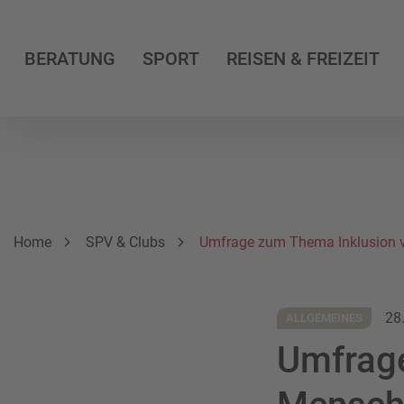
BERATUNG
SPORT
REISEN & FREIZEIT
Breadcrumbnavigation
Sie befinden sich hier:
Home
SPV & Clubs
Umfrage zum Thema Inklusion 
28
ALLGEMEINES
Umfrage