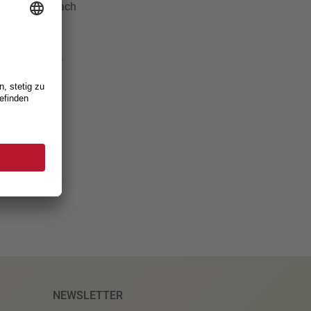
nfelder Zumbach
tung alle
 werden. Die
2023
möglich.
NEWSLETTER