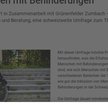
en mit Behinderungen
ührt in Zusammenarbeit mit Grünenfelder Zumbach 
g und Beratung, eine schweizweite Umfrage zum T
Mit dieser Umfrage möchte Pr
herausfinden, was die Erfahr
Menschen mit Behinderungen 
sind, wie sich Menschen mit 
verschiedenen Bereichen der 
wie gut die Inklusion von Me
Behinderungen in der Schweiz
Die Umfrage dauert mindesten
Antworten und Informationen