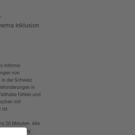
–
hema Inklusion
o Infirmis
ungen von
in der Schweiz
Behinderungen in
Teilhabe fühlen und
nschen mit
 ist.
s 20 Minuten. Alle
 werden streng