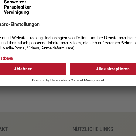
vertraulich behandelt. Grüne
anonymisieren für die Auswer
Informationen, die angegeben
Teilnahme ist
bis am 5. Juli 
AKT
NÜTZLICHE LINKS