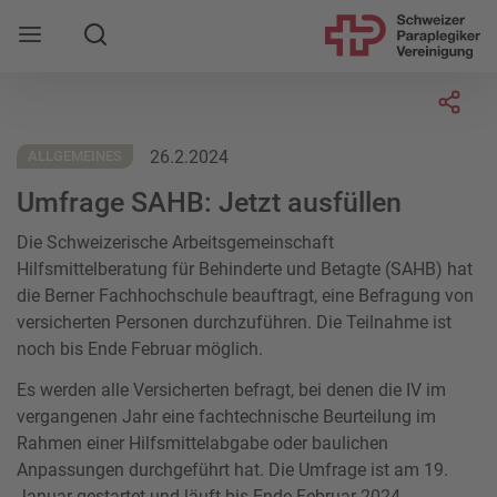
Suche
Mobile Navigation öffnen
Socia
26.2.2024
ALLGEMEINES
Umfrage SAHB: Jetzt ausfüllen
Die Schweizerische Arbeitsgemeinschaft
Hilfsmittelberatung für Behinderte und Betagte (SAHB) hat
die Berner Fachhochschule beauftragt, eine Befragung von
versicherten Personen durchzuführen. Die Teilnahme ist
noch bis Ende Februar möglich.
Es werden alle Versicherten befragt, bei denen die IV im
vergangenen Jahr eine fachtechnische Beurteilung im
Rahmen einer Hilfsmittelabgabe oder baulichen
Anpassungen durchgeführt hat. Die Umfrage ist am 19.
Januar gestartet und läuft bis Ende Februar 2024.