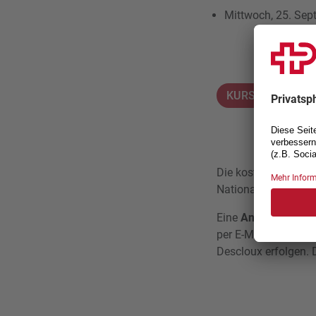
Mittwoch, 25. Sep
KURS-DETAILS
Die kostenlosen Sch
Nationaltrainer Fabr
Eine
Anmeldung ist 
per E-Mail an
fab
Descloux erfolgen. 