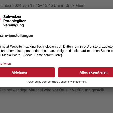
tember 2024 von 17.15–18.45 Uhr in Onex, Genf
nupperkurse sind für alle Interessierten zugänglich und werde
ice Descloux geleitet.
obligatorisch und kann bis spätestens 12.00 Uhr am Tag vor d
rice.descloux@sunrise.ch
oder telefonisch unter +41 76 525 63
Das notwendige Material wird vor Ort zur Verfügung gestellt.