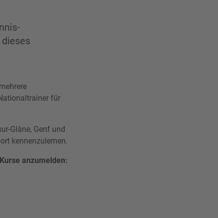
nnis-
 dieses
 mehrere
ationaltrainer für
-sur-Glâne, Genf und
port kennenzulernen.
e Kurse anzumelden: