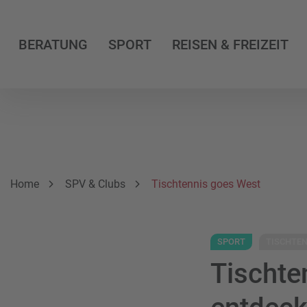
BERATUNG
SPORT
REISEN & FREIZEIT
Breadcrumbnavigation
Sie befinden sich hier:
Home
SPV & Clubs
Tischtennis goes West
SPORT
TISCHTEN
Tischte