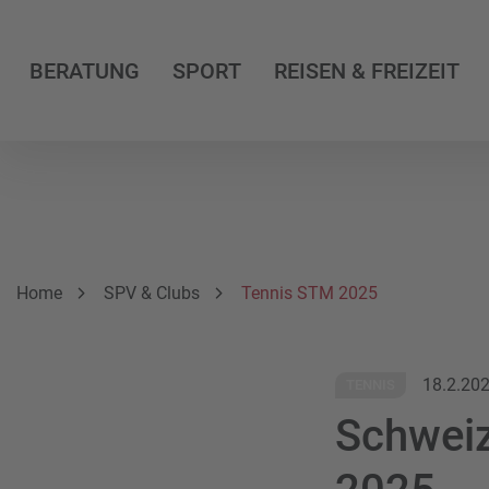
BERATUNG
SPORT
REISEN & FREIZEIT
Breadcrumbnavigation
Sie befinden sich hier:
Home
SPV & Clubs
Tennis STM 2025
18.2.20
TENNIS
Schweiz