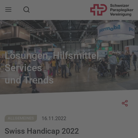
Suche
Mobile Navigation öffnen
Lösungen, Hilfsmittel,
Services
und Trends
Socia
16.11.2022
ALLGEMEINES
Swiss Handicap 2022