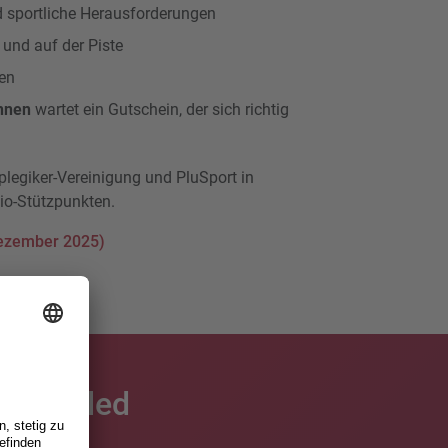
sportliche Herausforderungen
und auf der Piste
en
nnen
wartet ein Gutschein, der sich richtig
legiker-Vereinigung und PluSport in
o-Stützpunkten.
Dezember 2025)
 disabled