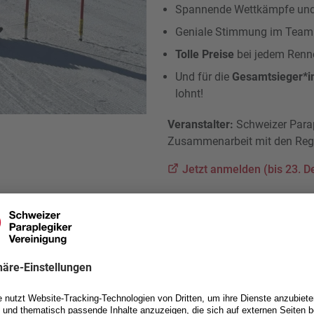
Spannende Wettkämpfe und 
Geniale Stimmung im Team 
Tolle Preise
bei jedem Renn
Und für die
Gesamtsieger*i
lohnt!
Veranstalter:
Schweizer Parap
Zusammenarbeit mit den Regi
Jetzt anmelden (bis 23. 
melden und Startplatz am Swiss
Cup sichern!