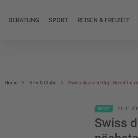
BERATUNG
SPORT
REISEN & FREIZEIT
Breadcrumbnavigation
Sie befinden sich hier:
Home
SPV & Clubs
Swiss disabled Cup: Bereit für 
20.11.20
SPORT
Swiss di