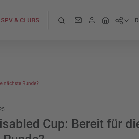
Folge
Suche
D
SPV & CLUBS
die nächste Runde?
25
sabled Cup: Bereit für di