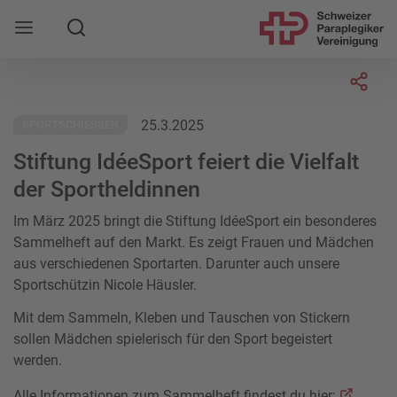
Suche
Mobile Navigation öffnen
Socia
25.3.2025
SPORTSCHIESSEN
Stiftung IdéeSport feiert die Vielfalt
der Sportheldinnen
Im März 2025 bringt die Stiftung IdéeSport ein besonderes
Sammelheft auf den Markt. Es zeigt Frauen und Mädchen
aus verschiedenen Sportarten. Darunter auch unsere
Sportschützin Nicole Häusler.
Mit dem Sammeln, Kleben und Tauschen von Stickern
sollen Mädchen spielerisch für den Sport begeistert
werden.
Alle Informationen zum Sammelheft findest du hier: