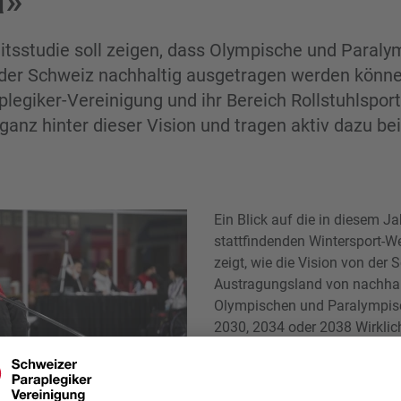
a»
tsstudie soll zeigen, dass Olympische und Paraly
 der Schweiz nachhaltig ausgetragen werden könne
legiker-Vereinigung und ihr Bereich Rollstuhlspor
ganz hinter dieser Vision und tragen aktiv dazu bei
Ein Blick auf die in diesem J
stattfindenden Wintersport-W
zeigt, wie die Vision von der 
Austragungsland von nachhal
Olympischen und Paralympisc
2030, 2034 oder 2038 Wirklic
Das Land profiliert sich ganz 
Winter Sports Hub». Die Mach
Swiss Olympic und den Winte