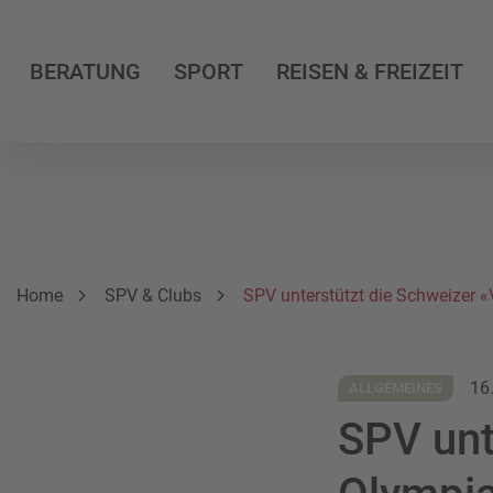
BERATUNG
SPORT
REISEN & FREIZEIT
Breadcrumbnavigation
Sie befinden sich hier:
Home
SPV & Clubs
SPV unterstützt die Schweizer 
16
ALLGEMEINES
SPV unt