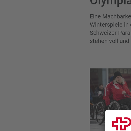
Olympi
Eine Machbarkei
Winterspiele in
Schweizer Parap
stehen voll und 