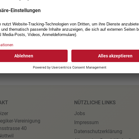
soll aufzeigen, ob die Vision 
werden soll.
Mehr dazu auf der Website v
Paralympic
.
AKT
NÜTZLICHE LINKS
izer
Jobs
egiker-Vereinigung
Impressum
nsstrasse 40
Datenschutzerklärung
ottwil