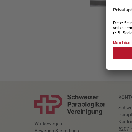
KONT
Schwe
Parapl
Kanto
Wir bewegen.
6207 N
Bewegen Sie mit uns.