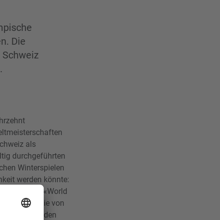
mpische
n. Die
t Schweiz
.
ahrzehnt
eltmeisterschaften
Schweiz als
tig durchgeführten
hen Winterspielen
hkeit werden könnte:
natürlich als «World
barkeitsstudie von
rsportverbänden