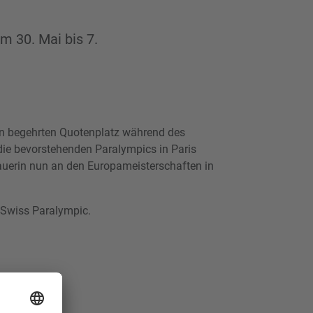
m 30. Mai bis 7.
n begehrten Quotenplatz während des
die bevorstehenden Paralympics in Paris
nauerin nun an den Europameisterschaften in
Swiss Paralympic.