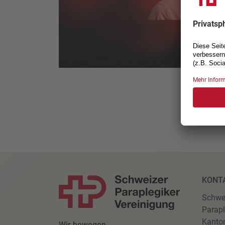
KONT
Schwe
Parapl
Kanto
Wir bewegen.