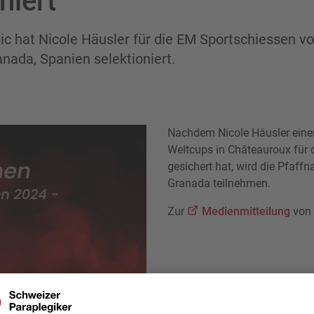
niert
c hat Nicole Häusler für die EM Sportschiessen vo
anada, Spanien selektioniert.
Nachdem Nicole Häusler eine
Weltcups in Châteauroux für 
gesichert hat, wird die Pfaff
Granada teilnehmen.
Zur
Medienmitteilung
von 