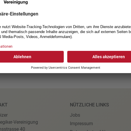
AKT
NÜTZLICHE LINKS
izer
Jobs
egiker-Vereinigung
Impressum
nsstrasse 40