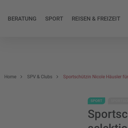
BERATUNG
SPORT
REISEN & FREIZEIT
Breadcrumbnavigation
Sie befinden sich hier:
Home
SPV & Clubs
Sportschützin Nicole Häusler für
SPORT
SPORTSC
Sportsc