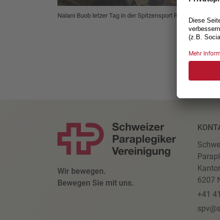
Nalani Buob letzer Tag in der Spitzensport Rekrutenschule
KONT
Schwe
Parapl
Kanto
Wir bewegen.
6207 N
Bewegen Sie mit uns.
+41 4
spv@s