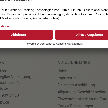
AKT
NÜTZLICHE LINKS
izer
Jobs
egiker-Vereinigung
Impressum
nsstrasse 40
Datenschutzerklärung
ottwil
Allgemeine Geschäftsbeding
1 939 54 00
Einverständniserklärung Foto
pv.ch
Cookie Einstellungen