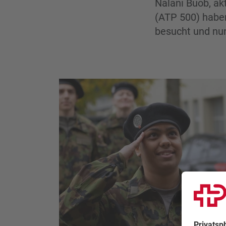
Nalani Buob, ak
(ATP 500) haben
besucht und nu