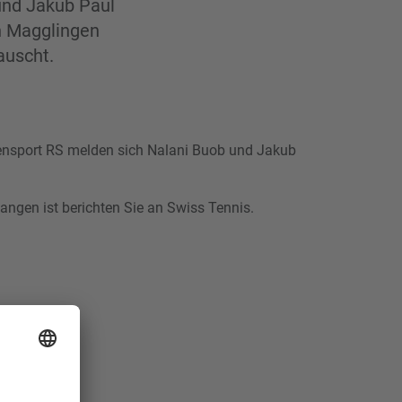
 und Jakub Paul
n Magglingen
auscht.
ensport RS melden sich Nalani Buob und Jakub
gangen ist berichten Sie an Swiss Tennis.