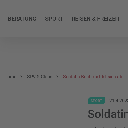
BERATUNG
SPORT
REISEN & FREIZEIT
Breadcrumbnavigation
Sie befinden sich hier:
Home
SPV & Clubs
Soldatin Buob meldet sich ab
21.4.202
SPORT
Soldati