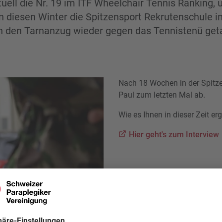
tuell die Nr. 19 im ITF Wheelchair Tennis Ranking,
 diesen Winter die Spitzensport Rekrutenschule i
n den Tarnanzug wieder gegen das Tennistenü get
Nach 18 Wochen in der Spitz
Paul zum letzten Mal ab.
Wie es Ihnen in dieser Zeit er
Hier geht's zum Interview