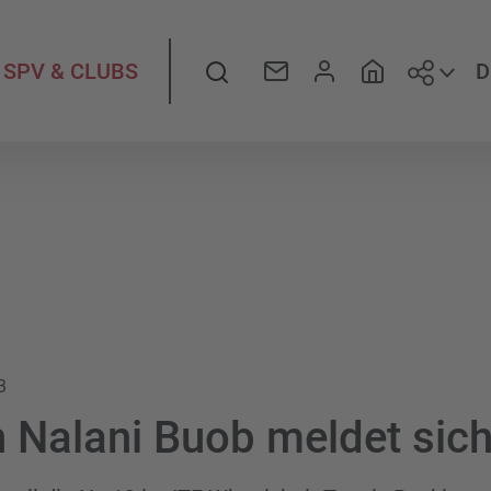
Folge
Suche
D
SPV & CLUBS
3
n Nalani Buob meldet sic