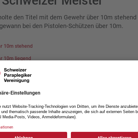
s Schweizer Meister
holte den Titel mit dem Gewehr über 10m stehend 
 gewann bei den Pistolen-Schützen über 10m.
hr 10m stehend
r 10m liegend
e 10m
AKT
NÜTZLICHE LINKS