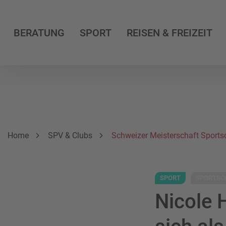
BERATUNG
SPORT
REISEN & FREIZEIT
Breadcrumbnavigation
Sie befinden sich hier:
Home
SPV & Clubs
Schweizer Meisterschaft Sports
SPORT
SPORTSC
Nicole 