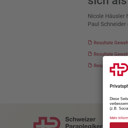
sich al
Nicole Häusler 
Paul Schneider
Resultate Gewe
Resultate Geweh
Resultate Pistol
KONT