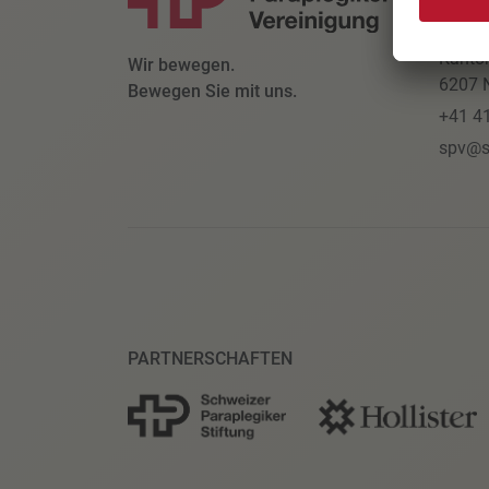
Schwe
Parapl
Kanto
Wir bewegen.
6207 N
Bewegen Sie mit uns.
+41 4
spv@s
PARTNERSCHAFTEN