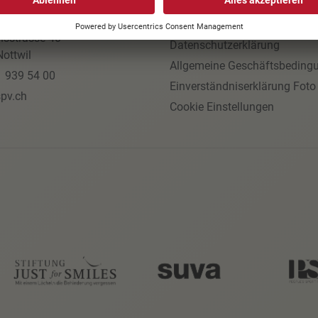
izer
Jobs
egiker-Vereinigung
Impressum
nsstrasse 40
Datenschutzerklärung
ottwil
Allgemeine Geschäftsbeding
1 939 54 00
Einverständniserklärung Foto
pv.ch
Cookie Einstellungen