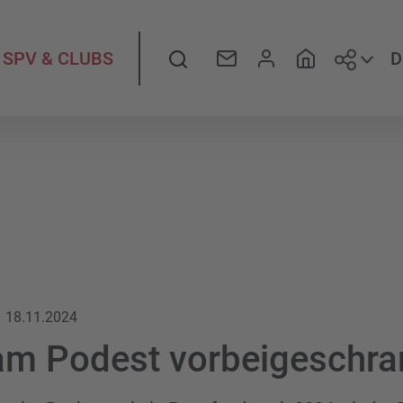
Folge
Suche
D
SPV & CLUBS
18.11.2024
am Podest vorbeigeschr