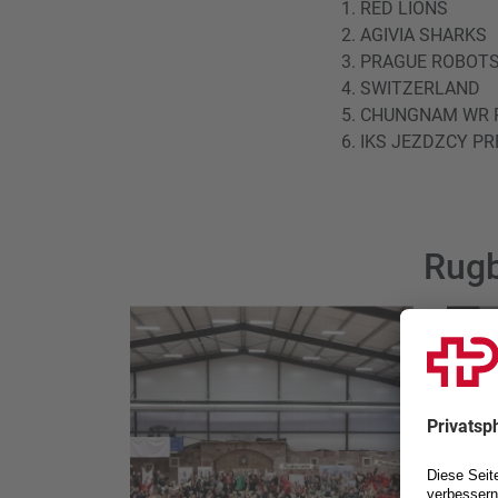
1. RED LIONS
2. AGIVIA SHARKS
3. PRAGUE ROBOT
4. SWITZERLAND
5. CHUNGNAM WR
6. IKS JEZDZCY P
Rugb