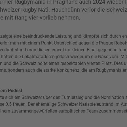
urnier Rugbymania in Prag fand auch 2024 wieder 
hweizer Rugby Nati. Hauchdünn verlor die Schweiz
e mit Rang vier vorlieb nehmen.
eigte eine beeindruckende Leistung und kämpfte sich durch enge
erlor man mit einem Punkt Unterschied gegen die Prague Robot
erlauf stand man diesen erneut im kleinen Final gegenüber und
hatten die Lokalmatadoren jedoch wiederum die Nase vorn. Mit 
 und die Schweiz holte einen respektablen vierten Platz. Dies un
ams, sondern auch die starke Konkurrenz, die am Rugbymania e
dem Podest
te sich ein Schweizer über den Turniersieg und die Nomination 
se 0.5 freuen. Der ehemalige Schweizer Natispieler, stand im Au
s einem zusammengewürfelten europäischen Team zusammenset