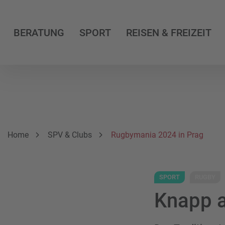
BERATUNG
SPORT
REISEN & FREIZEIT
Breadcrumbnavigation
Sie befinden sich hier:
Home
SPV & Clubs
Rugbymania 2024 in Prag
SPORT
RUGBY
Knapp 