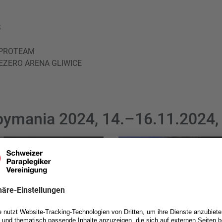
S
 PROTEAM
REZERO ARENA GLIWICE
ymania 2024, 14.–16.11.2024,