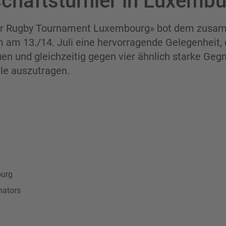
chaftsturnier in Luxemb
air Rugby Tournament Luxembourg» bot dem zusa
am 13./14. Juli eine hervorragende Gelegenheit, d
en und gleichzeitig gegen vier ähnlich starke Geg
le auszutragen.
d
ourg
nators