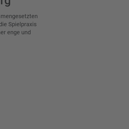
urg
mmengesetzten
ie Spielpraxis
ner enge und