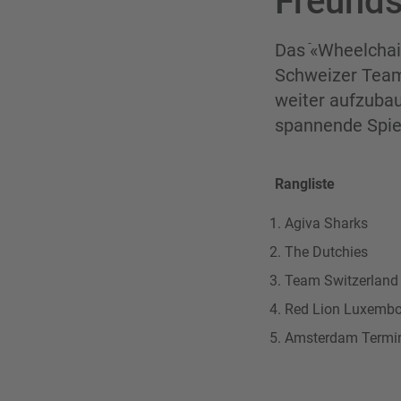
Freunds
Das ֿ«Wheelch
Schweizer Team 
weiter aufzubau
spannende Spie
Rangliste
Agiva Sharks
The Dutchies
Team Switzerlan
Red Lion Luxemb
Amsterdam Termi