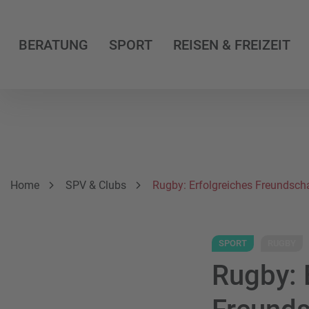
BERATUNG
SPORT
REISEN & FREIZEIT
Breadcrumbnavigation
Sie befinden sich hier:
Home
SPV & Clubs
Rugby: Erfolgreiches Freundsch
SPORT
RUGBY
Rugby: 