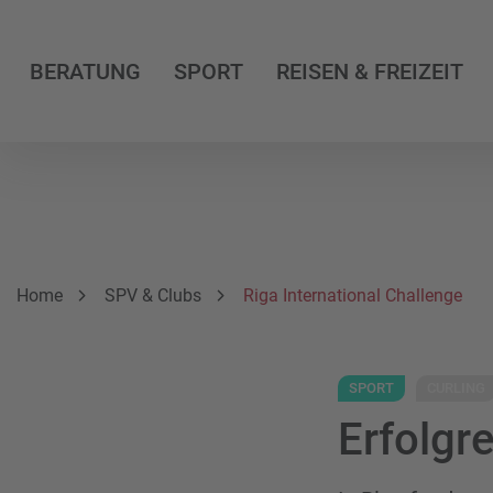
BERATUNG
SPORT
REISEN & FREIZEIT
Breadcrumbnavigation
Sie befinden sich hier:
Home
SPV & Clubs
Riga International Challenge
SPORT
CURLING
Erfolgre