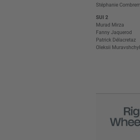
Stéphanie Combre
SUI 2
Murad Mirza
Fanny Jaquerod
Patrick Délacretaz
Oleksii Muravshchy