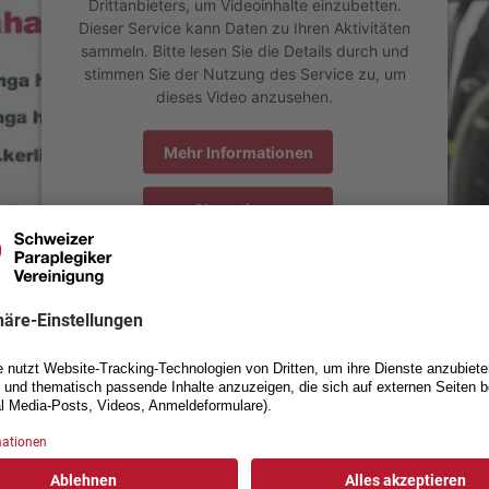
Drittanbieters, um Videoinhalte einzubetten.
Dieser Service kann Daten zu Ihren Aktivitäten
sammeln. Bitte lesen Sie die Details durch und
stimmen Sie der Nutzung des Service zu, um
dieses Video anzusehen.
Mehr Informationen
Akzeptieren
powered by
Usercentrics Consent Management Platform
Eindrücke aus Riga