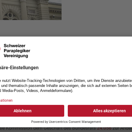
tscheide im Sozialversicherungsbereich gefällt
sitzung vom letzten Freitag wurden noch zwei weitere bedeute
 SGK-N den Vorentwurf zur Umsetzung der parlamentarischen Ini
richtes zur Evaluation der medizinischen Begutachtung in de
r Vorlage ist es, das Einigungsverfahren bei der Vergabe von mon
zu verbessern. Das Vernehmlassungsverfahren zu dieser Vorlag
die Kommission dem Geschäft des Bundesrats
24.056
zur Ände