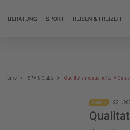
BERATUNG
SPORT
REISEN & FREIZEIT
Breadcrumbnavigation
Sie befinden sich hier:
Home
SPV & Clubs
Qualitativ mangelhafte IV-Guta
22.1.20
POLITIK
Qualita