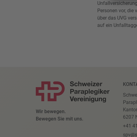
Unfallversicherun
Personen vor, die 
über das UVG versi
auf ein Unfalltag
KONT
Schwe
Parapl
Kanto
Wir bewegen.
6207 N
Bewegen Sie mit uns.
+41 4
spv@s