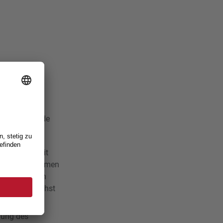
nde Entscheide
tiative Roduit
r IV» angenommen
odisziplinären
e soll demnächst
rung des