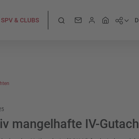
Folge
Suche
D
SPV & CLUBS
chten
25
tiv mangelhafte IV-Gutac