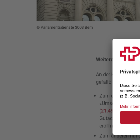
© Parlamentsdienste 3003 Bern
Weitere wichtige En
An der Kommissions
gefällt:
Zum einen hat die
«Umsetzung des Be
(
21.498
). Ziel de
Gutachten der IV 
eröffnet werden.
Zum anderen hat 