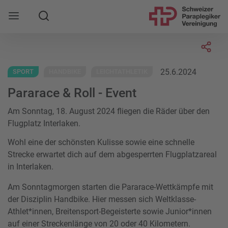
Suche
Mobile Navigation öffnen
Socia
25.6.2024
SPORT
HANDBIKE
LEICHTATHLETIK
Pararace & Roll - Event
Am Sonntag, 18. August 2024 fliegen die Räder über den
Flugplatz Interlaken.
Wohl eine der schönsten Kulisse sowie eine schnelle
Strecke erwartet dich auf dem abgesperrten Flugplatzareal
in Interlaken.
Am Sonntagmorgen starten die Pararace-Wettkämpfe mit
der Disziplin Handbike. Hier messen sich Weltklasse-
Athlet*innen, Breitensport-Begeisterte sowie Junior*innen
auf einer Streckenlänge von 20 oder 40 Kilometern.