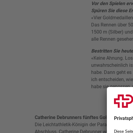
Vor den Spielen erw
Spüren Sie diese E
«Vier Goldmedaillen 
Das Rennen über 500
1500 m (Silber) un
alle Rennen gesehen
Bestritten Sie heut
«Keine Ahnung. Los 
unwahrscheinlich ist
habe. Dann geht es
ich entscheiden, wie
habe sie genossen,
Catherine Debrunners fünftes Gold in Paris
Die Leichtathletik-Königin der Paralympics in P
Abschluss. Catherine Debrunner wird auch im M