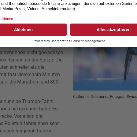
ld auf der Bahn über 5000 m,
tschweizerin auch bei ihrer
istanz nicht zu schlagen.
 Verhältnisse. Sie schlug auf
kurrentinnen nicht gewachsen
mes Rennen an der Spitze. Die
ten schneller als die
 mit fast viereinhalb Minuten
ario, die Marathon- und 800-
Catherine Debrunner, Fotograf: Swis
t nur eine Triumph-Fahrt,
 noch nie gemacht habe. Es
recke. Vor allem die
ns Rollstuhlfahrerinnen sehr
ie noch hergeholt habe.»