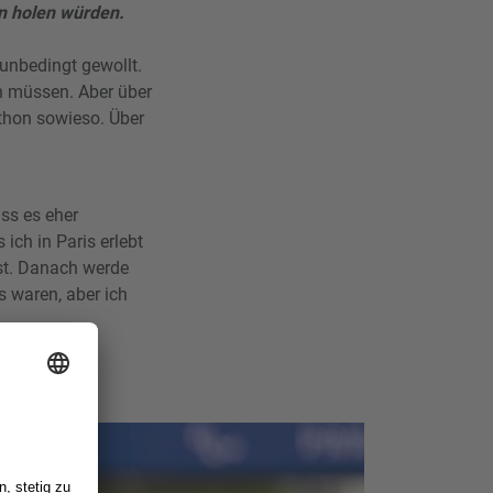
en holen würden.
 unbedingt gewollt.
en müssen. Aber über
thon sowieso. Über
ss es eher
 ich in Paris erlebt
st. Danach werde
s waren, aber ich