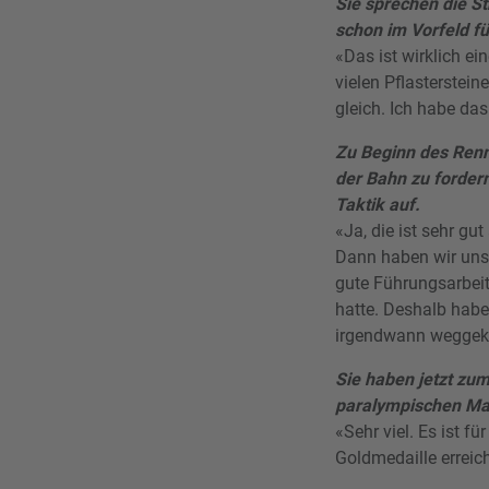
Sie sprechen die St
schon im Vorfeld f
«Das ist wirklich e
vielen Pflasterstein
gleich. Ich habe da
Zu Beginn des Renn
der Bahn zu forder
Taktik auf.
«Ja, die ist sehr g
Dann haben wir uns 
gute Führungsarbeit
hatte. Deshalb hab
irgendwann wegge
Sie haben jetzt zum
paralympischen Ma
«Sehr viel. Es ist f
Goldmedaille erreic