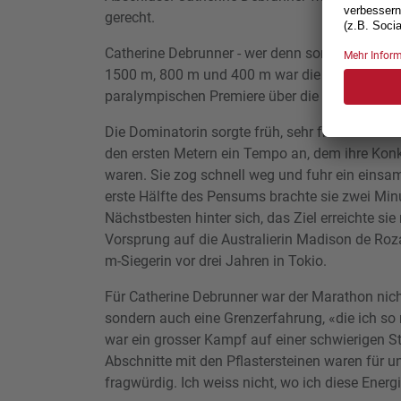
gerecht.
Catherine Debrunner - wer denn sonst. Nach Go
1500 m, 800 m und 400 m war die 29-jährige Os
paralympischen Premiere über die historische D
Die Dominatorin sorgte früh, sehr früh für klare
den ersten Metern ein Tempo an, dem ihre Kon
waren. Sie zog schnell weg und fuhr ein einsa
erste Hälfte des Pensums brachte sie zwei Minu
Nächstbesten hinter sich, das Ziel erreichte sie
Vorsprung auf die Australierin Madison de Roz
m-Siegerin vor drei Jahren in Tokio.
Für Catherine Debrunner war der Marathon nich
sondern auch eine Grenzerfahrung, «die ich so
war ein grosser Kampf auf einer schwierigen St
Abschnitte mit den Pflastersteinen waren für u
fragwürdig. Ich weiss nicht, wo ich diese Energ