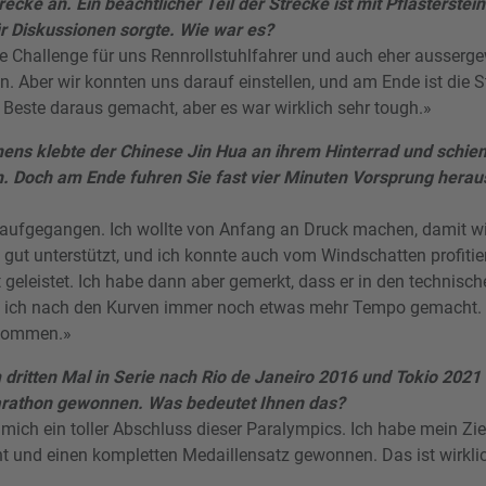
recke an. Ein beachtlicher Teil der Strecke ist mit Pflasterstei
ür Diskussionen sorgte. Wie war es?
ine Challenge für uns Rennrollstuhlfahrer und auch eher ausserg
en. Aber wir konnten uns darauf einstellen, und am Ende ist die St
s Beste daraus gemacht, aber es war wirklich sehr tough.»
ens klebte der Chinese Jin Hua an ihrem Hinterrad und schien
n. Doch am Ende fuhren Sie fast vier Minuten Vorsprung heraus
ut aufgegangen. Ich wollte von Anfang an Druck machen, damit
gut unterstützt, und ich konnte auch vom Windschatten profitie
 geleistet. Ich habe dann aber gemerkt, dass er in den techni
e ich nach den Kurven immer noch etwas mehr Tempo gemacht. 
kommen.»
 dritten Mal in Serie nach Rio de Janeiro 2016 und Tokio 2021
rathon gewonnen. Was bedeutet Ihnen das?
ür mich ein toller Abschluss dieser Paralympics. Ich habe mein Zie
ht und einen kompletten Medaillensatz gewonnen. Das ist wirkli