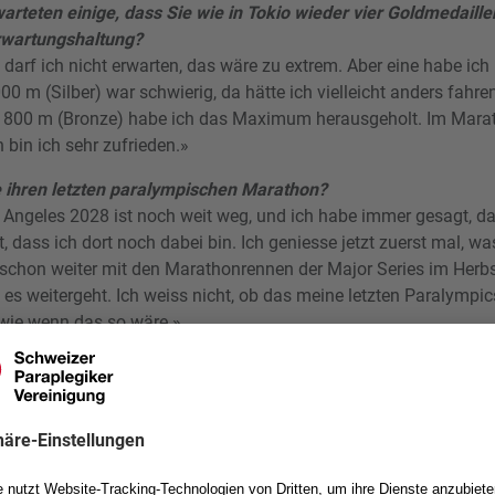
arteten einige, dass Sie wie in Tokio wieder vier Goldmedaill
rwartungshaltung?
darf ich nicht erwarten, das wäre zu extrem. Aber eine habe ich
0 m (Silber) war schwierig, da hätte ich vielleicht anders fahr
d 800 m (Bronze) habe ich das Maximum herausgeholt. Im Mara
 bin ich sehr zufrieden.»
e ihren letzten paralympischen Marathon?
Angeles 2028 ist noch weit weg, und ich habe immer gesagt, da
, dass ich dort noch dabei bin. Ich geniesse jetzt zuerst mal, was
 schon weiter mit den Marathonrennen der Major Series im Herb
 es weitergeht. Ich weiss nicht, ob das meine letzten Paralympic
 wie wenn das so wäre.»
aris sorgt für einen goldenen
arathon ihrer Favoritenrolle