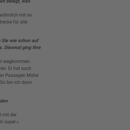
nen belegt, was
ewöhnlich mit so
recke für alle
 Sie wie schon auf
. Diesmal ging Ihre
 wir wegkommen.
ren. Er hat auch
schen Passagen Mühe
So bin ich dann
 den
l mit der
ch super.»