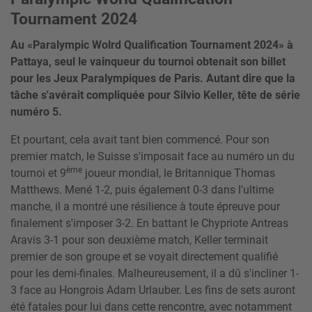
Tournament 2024
Au «Paralympic Wolrd Qualification Tournament 2024» à
Pattaya, seul le vainqueur du tournoi obtenait son billet
pour les Jeux Paralympiques de Paris. Autant dire que la
tâche s'avérait compliquée pour Silvio Keller, tête de série
numéro 5.
Et pourtant, cela avait tant bien commencé. Pour son
premier match, le Suisse s'imposait face au numéro un du
ème
tournoi et 9
joueur mondial, le Britannique Thomas
Matthews. Mené 1-2, puis également 0-3 dans l'ultime
manche, il a montré une résilience à toute épreuve pour
finalement s'imposer 3-2. En battant le Chypriote Antreas
Aravis 3-1 pour son deuxième match, Keller terminait
premier de son groupe et se voyait directement qualifié
pour les demi-finales. Malheureusement, il a dû s'incliner 1-
3 face au Hongrois Adam Urlauber. Les fins de sets auront
été fatales pour lui dans cette rencontre, avec notamment