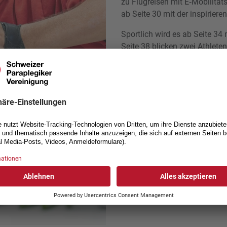
zu Flugreisen mit E‑Mobilitäts
ab Seite 30 mit der inspirier
Sportlich wird es ab Seite 34 
Seite 38 blicken zwei Athlete
zurück.
Wir wünschen Ihnen inspirie
Ihr Kommunikationsteam der
Blättern Sie jetzt in der a