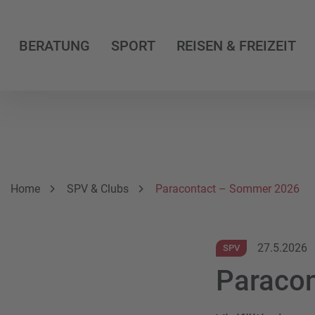
BERATUNG
SPORT
REISEN & FREIZEIT
Breadcrumbnavigation
Sie befinden sich hier:
Home
SPV & Clubs
Paracontact – Sommer 2026
27.5.2026
SPV
Paraco