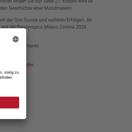
hilfen finden Sie auf Seite 27. Kreativ wird es
enden Geschichte einer Mundmalerin.
mit der Giro Suisse und weiteren Erfolgen. Ab
n auf die Paralympics Milano Cortina 2026
rende Lesemomente
 SPV
ktuellen Ausgabe.