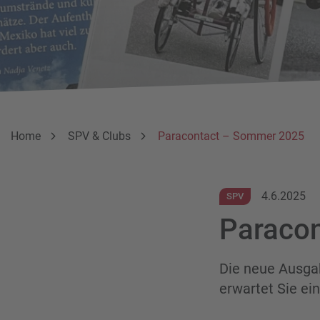
Breadcrumbnavigation
Sie befinden sich hier:
Home
SPV & Clubs
Paracontact – Sommer 2025
4.6.2025
SPV
Paraco
Die neue Ausgab
erwartet Sie ei