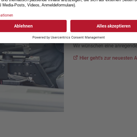
Ein Tag mit Jared Arambula (
Mountain Handbikes (Seite 38
Wir berichten auf Seite 45 ü
dem RC InSuperAbili.
Wir wünschen eine anregende
Hier geht's zur neuesten