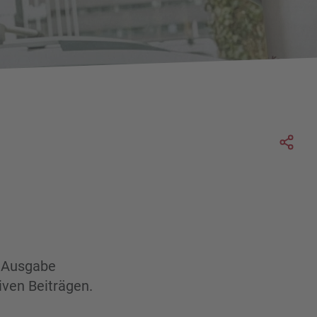
Soc
r Ausgabe
iven Beiträgen.