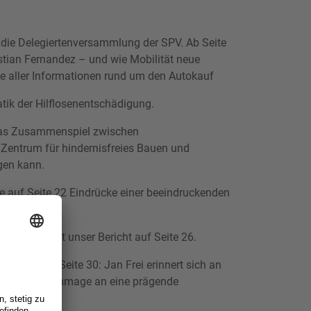
r die Delegiertenversammlung der SPV. Ab Seite
stian Fernandez – und wie Mobilität neue
ive aller Informationen rund um den Autokauf
tik der Hilflosenentschädigung.
 das Zusammenspiel zwischen
 Zentrum für hindernisfreies Bauen und
gen kann.
e auf Seite 22 Eindrücke einer beeindruckenden
ch ist, verrät unser Bericht auf Seite 26.
en Sie auf Seite 30: Jan Frei erinnert sich an
bewegende Hommage an eine prägende