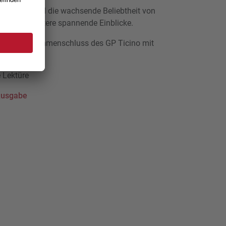
Seite 36) und die wachsende Beliebtheit von
) bieten weitere spannende Einblicke.
ber den Zusammenschluss des GP Ticino mit
 Lektüre
 Ausgabe