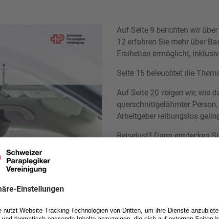
Auf Seite 9 berichten wir übe
12 erfahren Sie mehr über Ba
Freiheiten ermöglicht, inklus
Seite 16 beleuchtet die Thema
Auf Seite 20 zeigen wir, wie
querschnittgelähmter Person,
Arbeitgeber reibungslos gelin
Reiselust? Dann entdecken Si
Reise nach Mexiko.
Ob Lasertag im Rollstuhl mögli
Eine besondere Würdigung find
seinen Vater Heinz – eine 
Persönlichkeit.