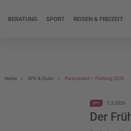
BERATUNG
SPORT
REISEN & FREIZEIT
Breadcrumbnavigation
Sie befinden sich hier:
Home
SPV & Clubs
Paracontact – Frühling 2026
3.3.2026
SPV
Der Frü