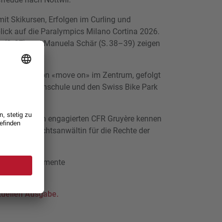
mit Skikursen, Erfolgen im Curling und
ick auf die Paralympics Milano Cortina 2026.
y (S. 37) und Manuela Schär (S. 38–39) zeigen
keiten.
ner Ausgabe von «move on» im Zentrum, gefolgt
nsport‑Rekrutenschule und den Swiss Bike Park
 Seite 49 den engagierten CFR Gruyère kennen
l, die als Rechtsanwältin für die Rechte der
rende Lesemomente
 SPV
ktuellen Ausgabe.