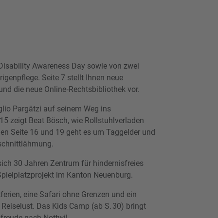
 Disability Awareness Day sowie von zwei
igenpflege. Seite 7 stellt Ihnen neue
und die neue Online‑Rechtsbibliothek vor.
glio Pargätzi auf seinem Weg ins
15 zeigt Beat Bösch, wie Rollstuhlverladen
chen Seite 16 und 19 geht es um Taggelder und
schnittlähmung.
ich 30 Jahren Zentrum für hindernisfreies
pielplatzprojekt im Kanton Neuenburg.
erien, eine Safari ohne Grenzen und ein
e Reiselust. Das Kids Camp (ab S. 30) bringt
reude nach Nottwil.