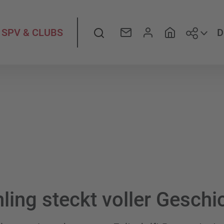
Folge
Suche
D
SPV & CLUBS
hling steckt voller Geschi