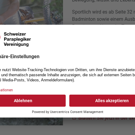
Sportlich wird es ab Seite 32 
Badminton sowie einem Ausbl
Porträts von Alexandre Torna
inspirierende Sportpersönlich
Auf Seite 40 steht die Tessi
von Einblicken in die Spitze
(S. 42–43).
Zum Abschluss lernen Sie auf
und auf Seite 50 Claudia Kobe
SPV‑Mitglieder einsteht.
Wir wünschen Ihnen inspirie
Ihr Kommunikationsteam der
Blättern Sie jetzt in der a