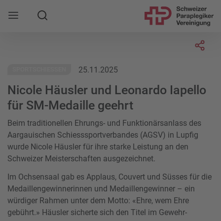
Suche
Mobile Navigation öffnen
Socia
25.11.2025
SPORTSCHIESSEN
Nicole Häusler und Leonardo Iapello
für SM-Medaille geehrt
Beim traditionellen Ehrungs- und Funktionärsanlass des
Aargauischen Schiesssportverbandes (AGSV) in Lupfig
wurde Nicole Häusler für ihre starke Leistung an den
Schweizer Meisterschaften ausgezeichnet.
Im Ochsensaal gab es Applaus, Couvert und Süsses für die
Medaillengewinnerinnen und Medaillengewinner – ein
würdiger Rahmen unter dem Motto: «Ehre, wem Ehre
gebührt.» Häusler sicherte sich den Titel im Gewehr-