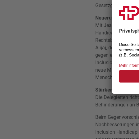
Gesetzgebungsprojek
Neuerungen im Vors
Mit Jean Tschopp ni
Handicap. Der SP-Na
Rechtsberater und V
Alijaj, der sich noc
gegen eine erneute 
Inclusion Handicap 
neue Mitgliedsorgan
Menschen mit ADHS
Stärkerer Gegenvor
Die Delegierten ric
Behinderungen an B
Beim Gegenvorschlag
Nachbesserungen im
Inclusion Handicap 