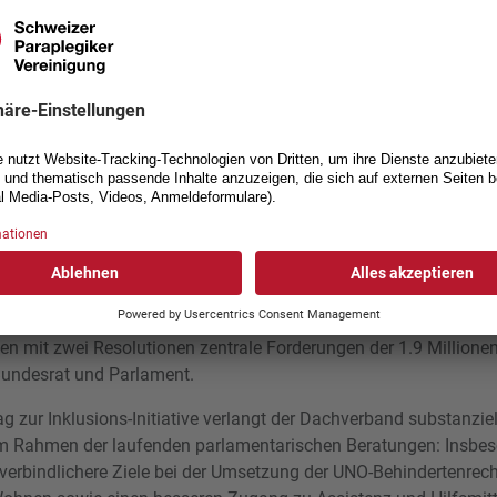
ten im Bereich der Behindertenrechte mit.
tand und bei den Mitgliedern
mmt eine weitere profilierte politische Stimme Einsitz im Vorst
tionalrat ist Leiter des Vereins Cap-Contact und engagierte sich
orstandsmitglied von insieme Waadt. Er übernimmt den Sitz von
h stärker auf sein Engagement für die Inklusions-Initiative konzent
Kandidatur entschlossen hatte (
siehe Medienmitteilung vom
freut es zudem ausserordentlich, dass sich elpos Schweiz dem
isation anschliesst. Der Verein setzt sich für bessere Rahmenb
 ein.
schlag und gesicherte IV gefordert
hten mit zwei Resolutionen zentrale Forderungen der 1.9 Million
undesrat und Parlament.
 zur Inklusions-Initiative verlangt der Dachverband substanziel
 Rahmen der laufenden parlamentarischen Beratungen: Insbeso
verbindlichere Ziele bei der Umsetzung der UNO-Behindertenrec