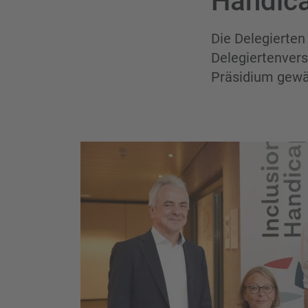
Handic
Die Delegierten
Delegiertenver
Präsidium gewä