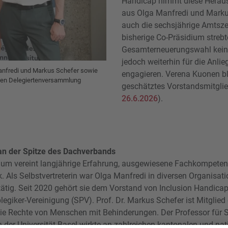
Handicap nimmt diese Herau
aus Olga Manfredi und Markus 
auch die sechsjährige Amtsz
bisherige Co-Präsidium stre
Gesamterneuerungswahl keine
jedoch weiterhin für die Anl
anfredi und Markus Schefer sowie
engagieren. Verena Kuonen bl
gen Delegiertenversammlung
geschätztes Vorstandsmitglied
26.6.2026
).
 an der Spitze des Dachverbands
um vereint langjährige Erfahrung, ausgewiesene Fachkompetenz
k. Als Selbstvertreterin war Olga Manfredi in diversen Organisa
ätig. Seit 2020 gehört sie dem Vorstand von Inclusion Handicap
legiker-Vereinigung (SPV). Prof. Dr. Markus Schefer ist Mitglie
ie Rechte von Menschen mit Behinderungen. Der Professor für S
 der Universität Basel wirkte an zahlreichen kantonalen und nat