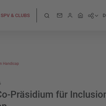
Folge
Suche
D
SPV & CLUBS
on Handicap
6
o-Präsidium für Inclusio