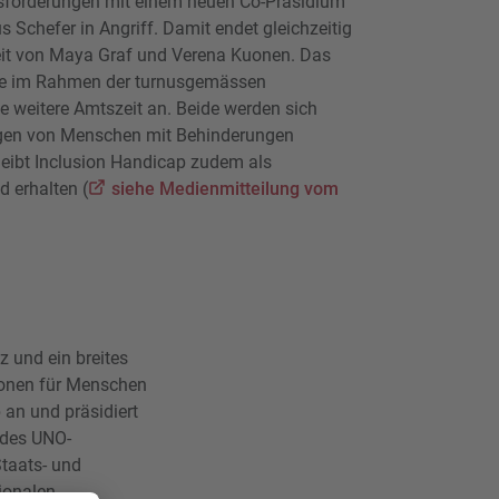
sforderungen mit einem neuen Co-Präsidium
Schefer in Angriff. Damit endet gleichzeitig
eit von Maya Graf und Verena Kuonen. Das
bte im Rahmen der turnusgemässen
 weitere Amtszeit an. Beide werden sich
iegen von Menschen mit Behinderungen
eibt Inclusion Handicap zudem als
 erhalten (
siehe Medienmitteilung vom
 und ein breites
tionen für Menschen
 an und präsidiert
d des UNO-
taats- und
ionalen