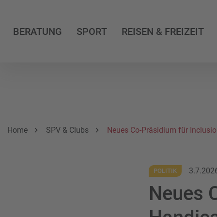
BERATUNG
SPORT
REISEN & FREIZEIT
Breadcrumbnavigation
Sie befinden sich hier:
Home
SPV & Clubs
Neues Co-Präsidium für Inclusi
3.7.202
POLITIK
Neues C