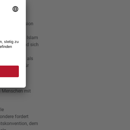
and von Inclusion
 zuvor als
 Nationalrat Islam
rieren will und sich
 26.6.2026
).
 Dachverband als
edingungen für
en Menschen mit
le
ndere fordert
htskonvention, dem