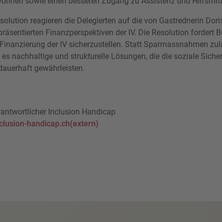
ohnen sowie einen besseren Zugang zu Assistenz und Hilfsmitt
solution reagieren die Delegierten auf die von Gastrednerin Doris
präsentierten Finanzperspektiven der IV. Die Resolution fordert
ge Finanzierung der IV sicherzustellen. Statt Sparmassnahmen zul
 es nachhaltige und strukturelle Lösungen, die die soziale Sich
dauerhaft gewährleisten.
ntwortlicher Inclusion Handicap
clusion-handicap.ch(extern)