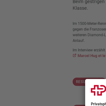
Beim gestrigen 
Klasse.
Im 1500-Meter-Renne
gegen die Franzosen
weiteren Diamond-L
Anlauf.
Im Interview erzähl
Marcel Hug et le 
RESULTATE