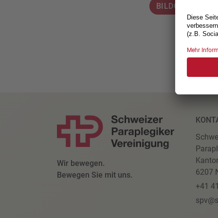
BILDGALERIE
KONT
Schwe
Parapl
Kanto
Wir bewegen.
6207 N
Bewegen Sie mit uns.
+41 4
spv@s