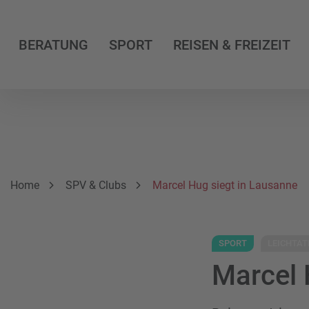
BERATUNG
SPORT
REISEN & FREIZEIT
Breadcrumbnavigation
Sie befinden sich hier:
Home
SPV & Clubs
Marcel Hug siegt in Lausanne
SPORT
LEICHTAT
Marcel 