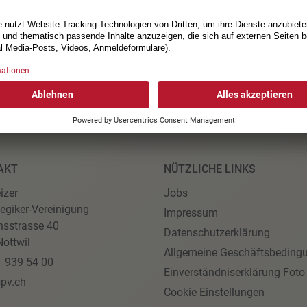
AKT
NÜTZLICHE LINKS
izer
Jobs
egiker-Vereinigung
Impressum
nsstrasse 40
Datenschutzerklärung
ottwil
Allgemeine Geschäftsbeding
1 939 54 00
Einverständniserklärung Foto
pv.ch
Cookie Einstellungen