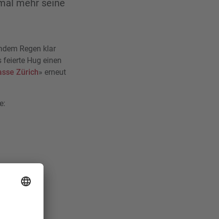
nmal mehr seine
endem Regen klar
 feierte Hug einen
asse Zürich
» erneut
e: