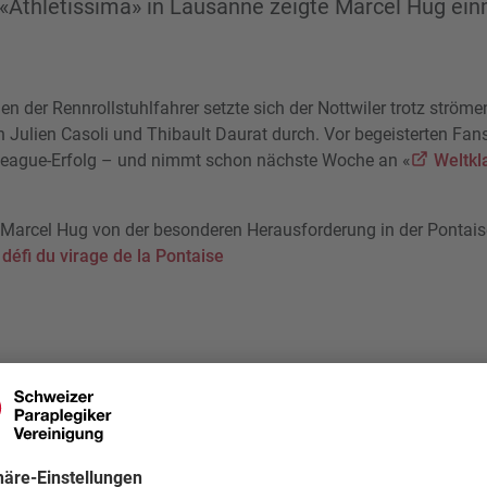
«Athletissima» in Lausanne zeigte Marcel Hug ei
n der Rennrollstuhlfahrer setzte sich der Nottwiler trotz ström
 Julien Casoli und Thibault Daurat durch. Vor begeisterten Fans
eague-Erfolg – und nimmt schon nächste Woche an «
Weltkl
t Marcel Hug von der besonderen Herausforderung in der Pontais
défi du virage de la Pontaise