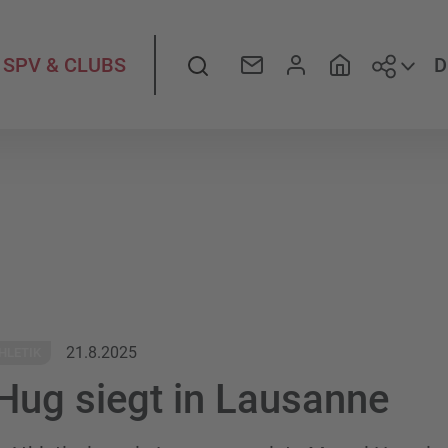
Folge
Suche
D
SPV & CLUBS
21.8.2025
HLETIK
Hug siegt in Lausanne