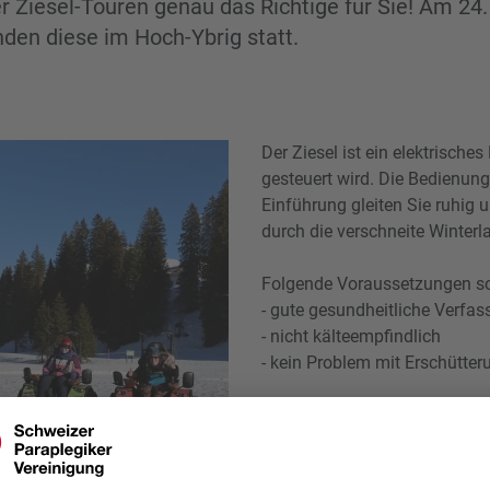
er Ziesel-Touren genau das Richtige für Sie! Am 24
nden diese im Hoch-Ybrig statt.
Der Ziesel ist ein elektrisch
gesteuert wird. Die Bedienung
Einführung gleiten Sie ruhig u
durch die verschneite Winterl
Folgende Voraussetzungen so
- gute gesundheitliche Verfa
- nicht kälteempfindlich
- kein Problem mit Erschütte
Weitere Informationen sowie
auf der Webseite der SPV im 