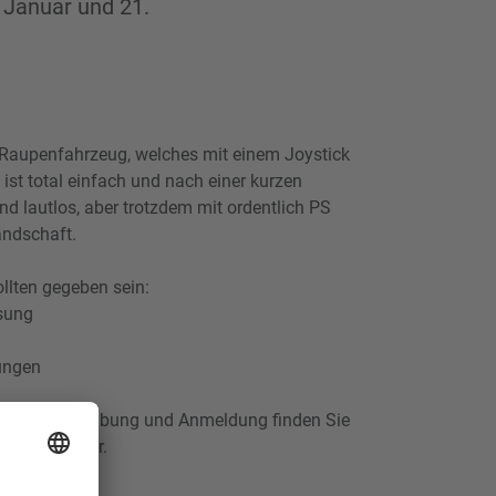
. Januar und 21.
es Raupenfahrzeug, welches mit einem Joystick
 ist total einfach und nach einer kurzen
nd lautlos, aber trotzdem mit ordentlich PS
andschaft.
llten gegeben sein:
ssung
rungen
 die Ausschreibung und Anmeldung finden Sie
Eventkalender.