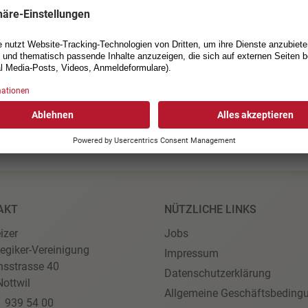
Wir freuen uns auf Ihre Anme
24. Januar 2026
21. Februar 2026
AKT
NÜTZLICHE LINKS
izer
Jobs
egiker-Vereinigung
Impressum
nsstrasse 40
Datenschutzerklärung
ottwil
Allgemeine Geschäftsbeding
1 939 54 00