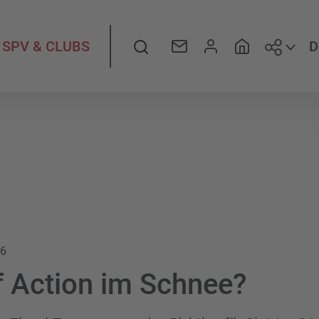
Folge
Suche
D
SPV & CLUBS
26
f Action im Schnee?