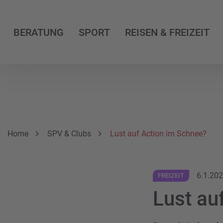
BERATUNG
SPORT
REISEN & FREIZEIT
Breadcrumbnavigation
Sie befinden sich hier:
Home
SPV & Clubs
Lust auf Action im Schnee?
6.1.20
FREIZEIT
Lust au