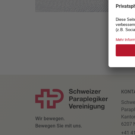
KONT
Schwe
Parapl
Kanto
Wir bewegen.
6207 N
Bewegen Sie mit uns.
+41 4