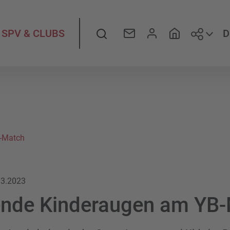
Folge
Suche
D
SPV & CLUBS
-Match
.3.2023
ende Kinderaugen am YB