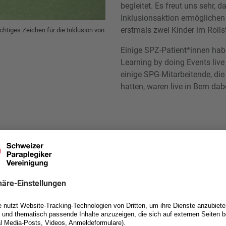
begleitet. Es freut uns sehr,
Inklusionsaktion ermöglichen
erstmals zwei Kinder im Rolls
chtiges Zeichen für die Inklusion von
Einige SPZ-Patient*innen ha
Learning by doing Events liv
einige SPG-Mitarbeitende, die
hatten, waren live in Bern dabei.​​​​