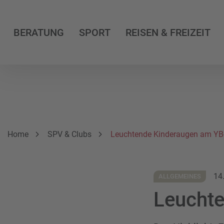
BERATUNG
SPORT
REISEN & FREIZEIT
Breadcrumbnavigation
Sie befinden sich hier:
Home
SPV & Clubs
Leuchtende Kinderaugen am YB
14
ALLGEMEINES
Leucht