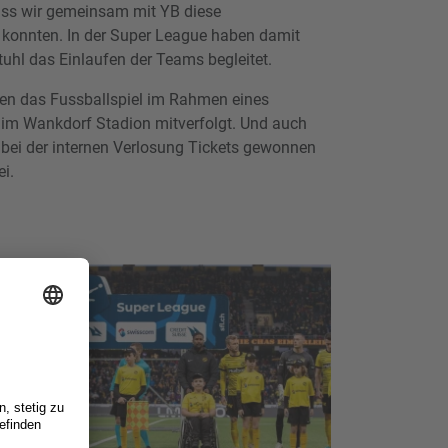
 dass wir gemeinsam mit YB diese
 konnten. In der Super League haben damit
tuhl das Einlaufen der Teams begleitet.
ben das Fussballspiel im Rahmen eines
e im Wankdorf Stadion mitverfolgt. Und auch
 bei der internen Verlosung Tickets gewonnen
​​​