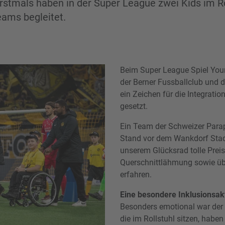
Erstmals haben in der Super League zwei Kids im Ro
eams begleitet.
Beim Super League Spiel You
der Berner Fussballclub und 
ein Zeichen für die Integrat
gesetzt.
Ein Team der Schweizer Parap
Stand vor dem Wankdorf Stad
unserem Glücksrad tolle Pre
Querschnittlähmung sowie übe
erfahren.
Eine besondere Inklusionsakt
Besonders emotional war der A
die im Rollstuhl sitzen, habe