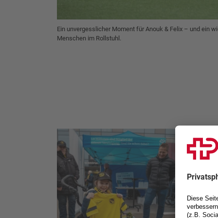
Ein unvergesslicher Moment für Anouk & Felix – und ein wi
Menschen im Rollstuhl.