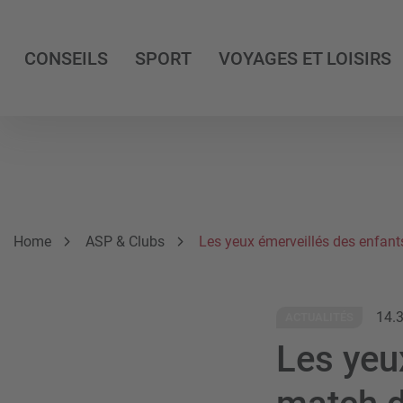
CONSEILS
SPORT
VOYAGES ET LOISIRS
Breadcrumb
Vous êtes ici:
Home
ASP & Clubs
Les yeux émerveillés des enfant
14.
ACTUALITÉS
Les yeu