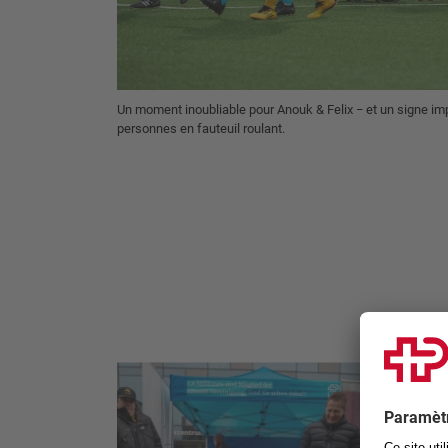
Un moment inoubliable pour Anouk & Felix − et un signe imp
personnes en fauteuil roulant.