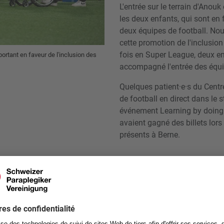
L'entrée sur le terrain d'Anou
les deux enfants, qui sont en 
deux équipes de football. No
cette promotion de l'inclusion
fois en Super League, deux en
ortant en faveur de l'inclusion des
accompagné l'entrée des équip
Quelques patient·e·s du Centr
de football en direct dans le
événement Learning by doing.
avaient gagné des billets lors
présents à Berne.