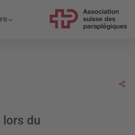
ez-nous
FR
Soc
 lors du