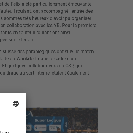
k et de Felix a été particulièrement émouvante:
fauteuil roulant, ont accompagné l'entrée des
us sommes très heureux d'avoir pu organiser
 en collaboration avec les YB. Pour la première
fants en fauteuil roulant ont ainsi
es sur le terrain.
e suisse des paraplégiques ont suivi le match
 stade du Wankdorf dans le cadre d'un
 Et quelques collaborateurs du CSP, qui
 du tirage au sort interne, étaient également