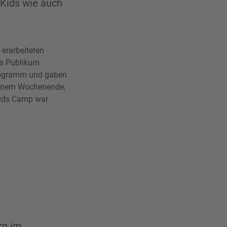
-Kids wie auch
 erarbeiteten
es Publikum
programm und gaben
 einem Wochenende,
Kids Camp war
rn im