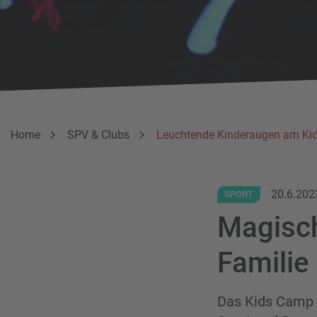
Breadcrumbnavigation
Sie befinden sich hier:
Home
SPV & Clubs
Leuchtende Kinderaugen am Kid
20.6.202
SPORT
Magisch
Familie
Das Kids Camp v