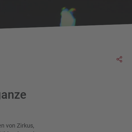
Soc
ganze
n von Zirkus,