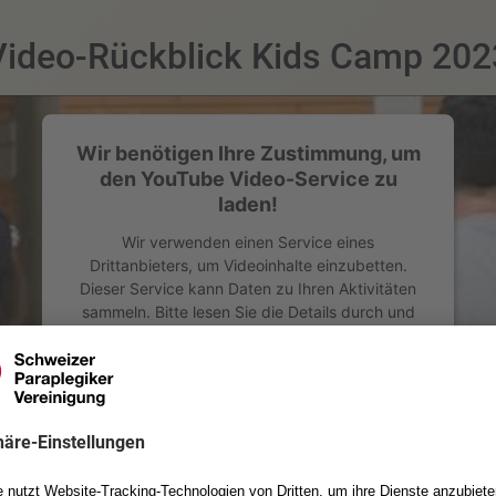
Video-Rückblick Kids Camp 202
Wir benötigen Ihre Zustimmung, um
den YouTube Video-Service zu
laden!
Wir verwenden einen Service eines
Drittanbieters, um Videoinhalte einzubetten.
Dieser Service kann Daten zu Ihren Aktivitäten
sammeln. Bitte lesen Sie die Details durch und
stimmen Sie der Nutzung des Service zu, um
dieses Video anzusehen.
Mehr Informationen
Akzeptieren