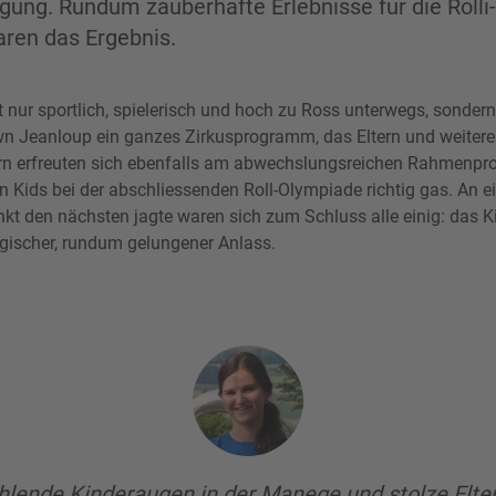
ung. Rundum zauberhafte Erlebnisse für die Rolli
aren das Ergebnis.
 nur sportlich, spielerisch und hoch zu Ross unterwegs, sondern
 Jeanloup ein ganzes Zirkusprogramm, das Eltern und weiter
ltern erfreuten sich ebenfalls am abwechslungsreichen Rahmen
 Kids bei der abschliessenden Roll-Olympiade richtig gas. An
kt den nächsten jagte waren sich zum Schluss alle einig: das 
gischer, rundum gelungener Anlass.
hlende Kinderaugen in der Manege und stolze Elte