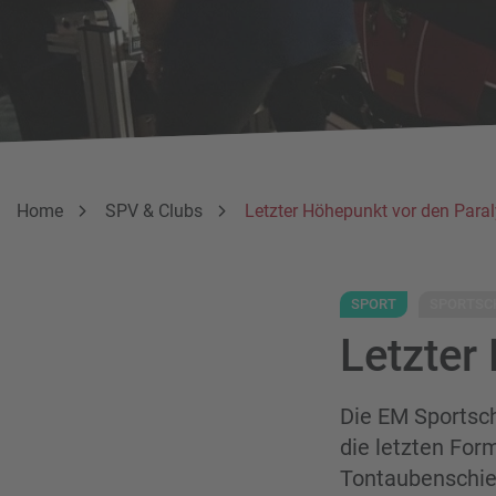
Breadcrumbnavigation
Sie befinden sich hier:
Home
SPV & Clubs
Letzter Höhepunkt vor den Para
SPORT
SPORTSC
Letzter
Die EM Sportsch
die letzten For
Tontaubenschies