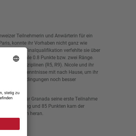
chweizer Teilnehmerin und Anwärterin für ein
 Paris, konnte ihr Vorhaben nicht ganz wie
tzen. Eine Finalqualifikation verfehlte sie über
) um minimale 0.8 Punkte bzw. zwei Ränge.
 weiteren Disziplinen (R5, R9). Nicole und ihr
ertvolle Erkenntnisse mit nach Hause, um ihr
en Rahmenbedingungen noch besser
urat Pelit war Granada seine erste Teilnahme
en Schlussrang und 85 Punkten kam der
ingsleistungen heran.
n: