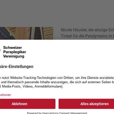
Nicole Häusler, die einzige S
Ticket für die Paralympics in
gewünscht in die Realität umse
10 m mit dem Luftgewehr (R4
Zusätzlich startete sie in zwei
Coach Walter Berger nehmen w
Potenzial unabhängig von d
auszunutzen.
Für den Tontaubenschützen M
an einer WM. Mit dem zwölft
Tessiner nicht an seine Train
Hier geht es zu den Resultate