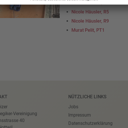
Nicole Häusler, R4
Nicole Häusler, R5
Nicole Häusler, R9
Murat Pelit, PT1
AKT
NÜTZLICHE LINKS
izer
Jobs
egiker-Vereinigung
Impressum
nsstrasse 40
Datenschutzerklärung
ottwil