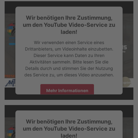
Wir benötigen Ihre Zustimmung,
um den YouTube Video-Service zu
laden!
Wir verwenden einen Service eines
Drittanbieters, um Videoinhalte einzubetten.
Dieser Service kann Daten zu Ihren
Aktivitäten sammeln. Bitte lesen Sie die
Details durch und stimmen Sie der Nutzung
des Service zu, um dieses Video anzusehen.
Spiel 2 | Pilatus Dragons vs Sheffield
Mehr Informationen
Steelers
Akzeptieren
Wir benötigen Ihre Zustimmung,
powered by
Usercentrics Consent Management Platform
um den YouTube Video-Service zu
laden!