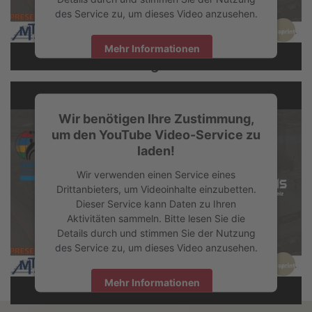
des Service zu, um dieses Video anzusehen.
Spiel 4 | Hannover United vs Pilatus
Mehr Informationen
Dragons
Akzeptieren
Wir benötigen Ihre Zustimmung,
powered by
Usercentrics Consent Management Platform
um den YouTube Video-Service zu
laden!
Wir verwenden einen Service eines
Drittanbieters, um Videoinhalte einzubetten.
Dieser Service kann Daten zu Ihren
Aktivitäten sammeln. Bitte lesen Sie die
Details durch und stimmen Sie der Nutzung
des Service zu, um dieses Video anzusehen.
Mehr Informationen