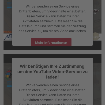
Wir verwenden einen Service eines
Drittanbieters, um Videoinhalte einzubetten.
Dieser Service kann Daten zu Ihren
Aktivitäten sammeln. Bitte lesen Sie die
Details durch und stimmen Sie der Nutzung
des Service zu, um dieses Video anzusehen.
Spiel 3 | Pilatus Dragons vs Manchester
Mehr Informationen
Revolution
Akzeptieren
Wir benötigen Ihre Zustimmung,
powered by
Usercentrics Consent Management Platform
um den YouTube Video-Service zu
laden!
Wir verwenden einen Service eines
Drittanbieters, um Videoinhalte einzubetten.
Dieser Service kann Daten zu Ihren
Aktivitäten sammeln. Bitte lesen Sie die
Details durch und stimmen Sie der Nutzung