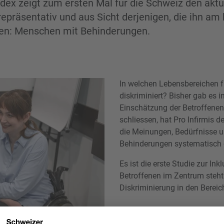
ndex zeigt zum ersten Mal für die Schweiz den aktu
 repräsentativ und aus Sicht derjenigen, die ihn am
nen: Menschen mit Behinderungen.
In welchen Lebensbereichen 
diskriminiert? Bisher gab es i
Einschätzung der Betroffenen
schliessen, hat Pro Infirmis 
die Meinungen, Bedürfnisse 
Behinderungen systematisch e
Es ist die erste Studie zur Ink
Betroffenen im Zentrum steht
Diskriminierung in den Berei
Politik