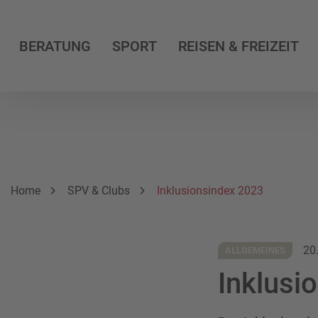
BERATUNG
SPORT
REISEN & FREIZEIT
Breadcrumbnavigation
Sie befinden sich hier:
Home
SPV & Clubs
Inklusionsindex 2023
20
ALLGEMEINES
Inklusi