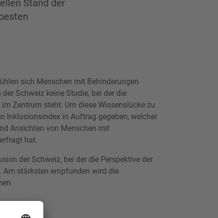
ellen Stand der
 besten
fühlen sich Menschen mit Behinderungen
n der Schweiz keine Studie, bei der die
 im Zentrum steht. Um diese Wissenslücke zu
den Inklusionsindex in Auftrag gegeben, welcher
und Ansichten von Menschen mit
rfragt hat.
lusion der Schweiz, bei der die Perspektive der
. Am stärksten empfunden wird die
chen