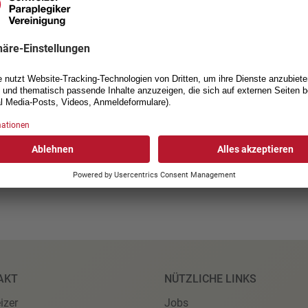
Arbeit
Mobilität
 INKLUSIONSINDEX
AKT
NÜTZLICHE LINKS
izer
Jobs