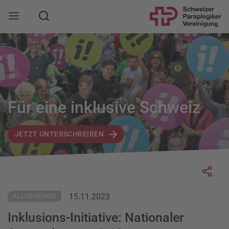
Suche
Mobile Navigation öffnen
Für eine inklusive Schweiz
JETZT UNTERSCHREIBEN
Socia
15.11.2023
ALLGEMEINES
Inklusions-Initiative: Nationaler