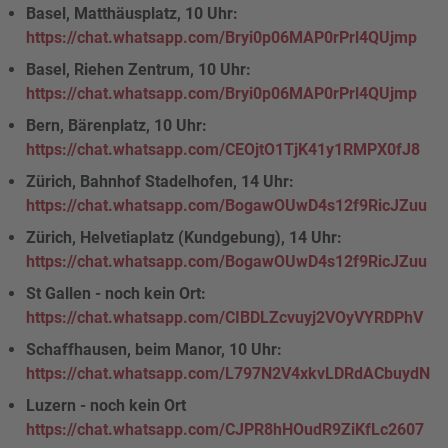
Basel, Matthäusplatz, 10 Uhr:
https://chat.whatsapp.com/Bryi0p06MAP0rPrl4QUjmp
Basel, Riehen Zentrum, 10 Uhr:
https://chat.whatsapp.com/Bryi0p06MAP0rPrl4QUjmp
Bern, Bärenplatz, 10 Uhr:
https://chat.whatsapp.com/CEOjtO1TjK41y1RMPX0fJ8
Zürich, Bahnhof Stadelhofen, 14 Uhr:
https://chat.whatsapp.com/BogawOUwD4s12f9RicJZuu
Zürich, Helvetiaplatz (Kundgebung), 14 Uhr:
https://chat.whatsapp.com/BogawOUwD4s12f9RicJZuu
St Gallen - noch kein Ort:
https://chat.whatsapp.com/CIBDLZcvuyj2VOyVYRDPhV
Schaffhausen, beim Manor, 10 Uhr:
https://chat.whatsapp.com/L797N2V4xkvLDRdACbuydN
Luzern - noch kein Ort
https://chat.whatsapp.com/CJPR8hHOudR9ZiKfLc2607