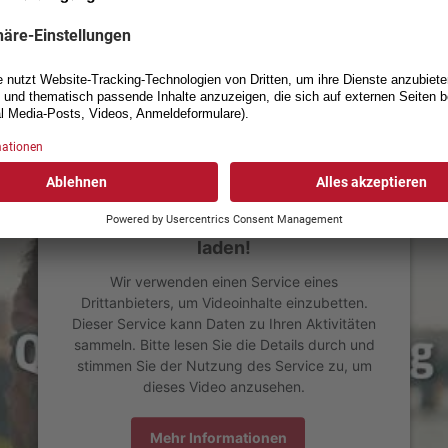
PROGRAMM
ANMELDUNG
Wir benötigen Ihre Zustimmung, um
den YouTube Video-Service zu
laden!
Wir verwenden einen Service eines
Drittanbieters, um Videoinhalte einzubetten.
Dieser Service kann Daten zu Ihren Aktivitäten
sammeln. Bitte lesen Sie die Details durch und
stimmen Sie der Nutzung des Service zu, um
dieses Video anzusehen.
Mehr Informationen