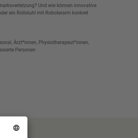
marksverletzung? Und wie können innovative
der ein Rollstuhl mit Roboterarm konkret
sonal, Ärzt*innen, Physiotherapeut*innen,
ssierte Personen