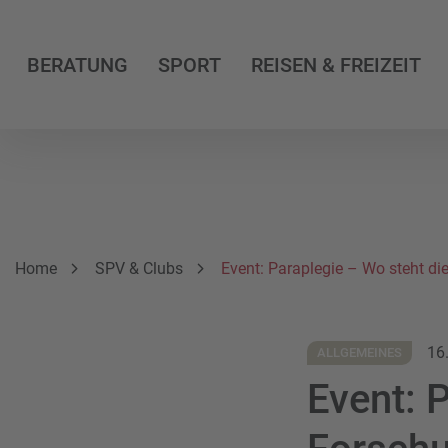
BERATUNG
SPORT
REISEN & FREIZEIT
Breadcrumbnavigation
Sie befinden sich hier:
Home
SPV & Clubs
Event: Paraplegie – Wo steht di
16
ALLGEMEINES
Event: 