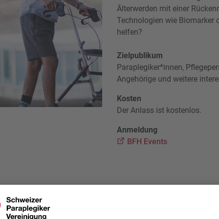
Älterwerden mit einer Rücken
Technologien wie Biomarker o
helfen?
Zielpublikum
Paraplegiker*innen, Pflegeper
Angehörige und weitere intere
Kosten
Der Anlass ist kostenlos.
Anmeldung
BFH Events