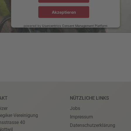
Akzeptieren
powered by
Usercentrics Consent Management Platform
AKT
NÜTZLICHE LINKS
izer
Jobs
egiker-Vereinigung
Impressum
nsstrasse 40
Datenschutzerklärung
ottwil