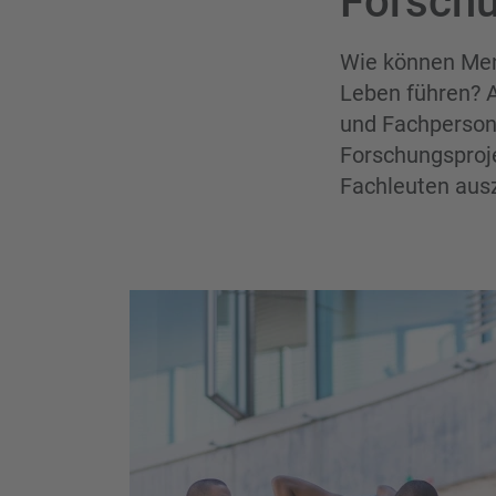
Forschu
Wie können Men
Leben führen? A
und Fachpersone
Forschungsproje
Fachleuten aus