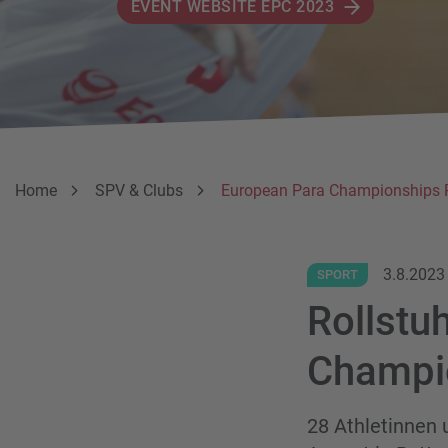
EVENT WEBSITE EPC 2023
Breadcrumbnavigation
Sie befinden sich hier:
Home
SPV & Clubs
European Para Championships 
3.8.2023
SPORT
Rollstu
Champio
28 Athletinnen 