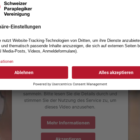
a Mathez: «Mein Ziel ist das Po
Einzel und Doppel»
Wir benötigen Ihre Zustimmung, um
den YouTube Video-Service zu
laden!
Wir verwenden einen Service eines
Drittanbieters, um Videoinhalte einzubetten.
Dieser Service kann Daten zu Ihren Aktivitäten
sammeln. Bitte lesen Sie die Details durch und
stimmen Sie der Nutzung des Service zu, um
dieses Video anzusehen.
Mehr Informationen
Akzeptieren