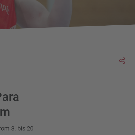
Soc
Para
am
vom 8. bis 20