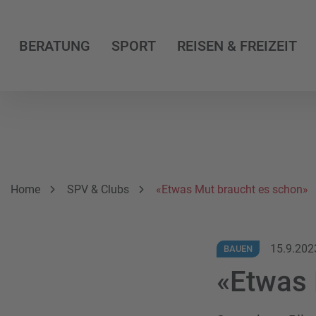
BERATUNG
SPORT
REISEN & FREIZEIT
Breadcrumbnavigation
Sie befinden sich hier:
Home
SPV & Clubs
«Etwas Mut braucht es schon»
15.9.202
BAUEN
«Etwas 