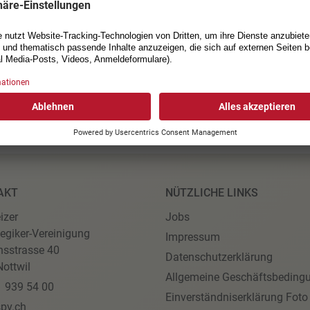
Wanderung auf dem Zürcher
AKT
NÜTZLICHE LINKS
izer
Jobs
egiker-Vereinigung
Impressum
nsstrasse 40
Datenschutzerklärung
ottwil
Allgemeine Geschäftsbeding
1 939 54 00
Einverständniserklärung Foto
pv.ch