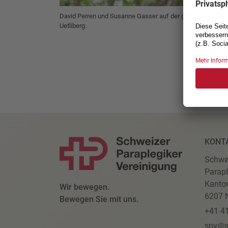
David Perren und Susanne Gasser auf der gemeinsamen 
Uetliberg.
KONT
Schwe
Parapl
Kanto
Wir bewegen.
6207 N
Bewegen Sie mit uns.
+41 4
spv@s