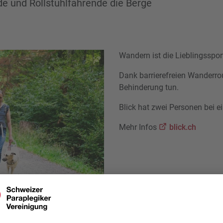
de und Rollstuhlfahrende die Berge
Wandern ist die Lieblingsspor
Dank barrierefreien Wanderro
Behinderung tun.
Blick hat zwei Personen bei e
Mehr Infos
blick.ch