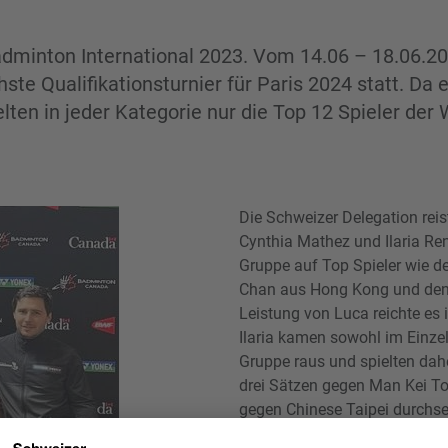
dminton International 2023. Vom 14.06 – 18.06.20
te Qualifikationsturnier für Paris 2024 statt. Da e
elten in jeder Kategorie nur die Top 12 Spieler der 
Die Schweizer Delegation reist
Cynthia Mathez und Ilaria Ren
Gruppe auf Top Spieler wie 
Chan aus Hong Kong und den
Leistung von Luca reichte es
Ilaria kamen sowohl im Einze
Gruppe raus und spielten dahe
drei Sätzen gegen Man Kei To 
gegen Chinese Taipei durchset
Sätzen gegen die Türkin Emin