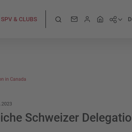
Folge
Suche
D
SPV & CLUBS
ion in Canada
6.2023
eiche Schweizer Delegatio