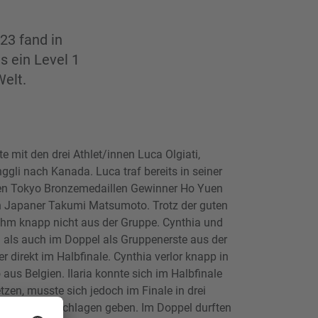
23 fand in
s ein Level 1
Welt.
e mit den drei Athlet/innen Luca Olgiati,
ggli nach Kanada. Luca traf bereits in seiner
den Tokyo Bronzemedaillen Gewinner Ho Yuen
 Japaner Takumi Matsumoto. Trotz der guten
 ihm knapp nicht aus der Gruppe. Cynthia und
l als auch im Doppel als Gruppenerste aus der
r direkt im Halbfinale. Cynthia verlor knapp in
aus Belgien. Ilaria konnte sich im Halbfinale
zen, musste sich jedoch im Finale in drei
e Seckin geschlagen geben. Im Doppel durften