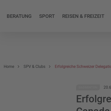
BERATUNG
SPORT
REISEN & FREIZEIT
Breadcrumbnavigation
Sie befinden sich hier:
Home
SPV & Clubs
Erfolgreiche Schweizer Delegat
20.
BADMINTON
Erfolgr