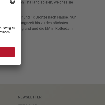
s Finale gegen Thailand spielen, welches sie
st mit 2x Silber und 1x Bronze nach Hause. Nun
ive Vorbereitungszeit bis zu den nächsten
1 Turnier in England und die EM in Rotterdam
NEWSLETTER