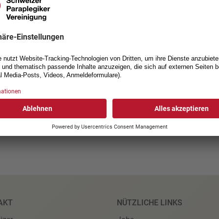
die beiden Schweizerinnen da
jedoch verloren.
Die Schweizer Delegation rei
kommt eine kurze aber intens
Turnierhighlights: Das Level 
im August.
Alle Resultate gibt es
hier
AKT
NÜTZLICHE LINKS