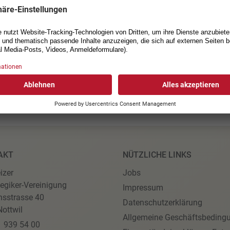
IOREN SM 2025
AKT
NÜTZLICHE LINKS
izer
Jobs
egiker-Vereinigung
Impressum
nsstrasse 40
Datenschutzerklärung
ottwil
Allgemeine Geschäftsbeding
1 939 54 00