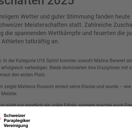
schaften 2025
onnigem Wetter und guter Stimmung fanden heute 
Schweizer Meisterschaften statt. Zahlreiche Zusch
ng die spannenden Wettkämpfe und feuerten die j
Athleten tatkräftig an.
h: In der Kategorie U16 Sprint konnten sowohl Malina Berwert al
 erfolgreich verteidigen. Beide dominierten ihre Disziplinen mit 
rneut den ersten Platz.
n zeigte Matiwos Russom erneut seine Klasse und wurde – wie 
Meister.
r nicht nur sportlich ein voller Erfolg, sondern machte auch Fre
 Aktion zu erleben. Ein grosses Dankeschön an alle Teilnehmen
en Fans für diesen gelungenen Wettkampftag!