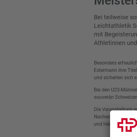
Meister
Bei teilweise s
Leichtathletik 
mit Begeisteru
Athletinnen und 
Besonders erfreulic
Estermann ihre Titel
und sicherten sich e
Bei den U23-Männer
souverän Schweizer 
Die Veranstaltung wa
Nachwuchstalente in
und Helfer sowie d