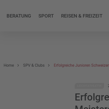
BERATUNG
SPORT
REISEN & FREIZEIT
Breadcrumbnavigation
Sie befinden sich hier:
Home
SPV & Clubs
Erfolgreiche Junioren Schweize
LEICHTATHLETIK
Erfolgr