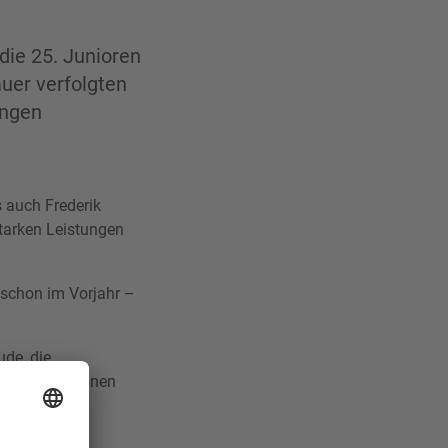
die 25. Junioren
auer verfolgten
ungen
s auch Frederik
starken Leistungen
schon im Vorjahr –
ude, die
den, Helferinnen