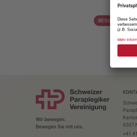
RESULTATE JUN
KONT
Schwe
Parapl
Kanto
Wir bewegen.
6207 N
Bewegen Sie mit uns.
+41 4