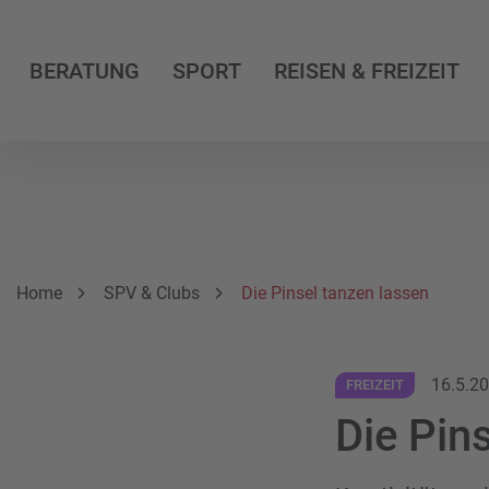
BERATUNG
SPORT
REISEN & FREIZEIT
Breadcrumbnavigation
Sie befinden sich hier:
Home
SPV & Clubs
Die Pinsel tanzen lassen
16.5.2
FREIZEIT
Die Pin