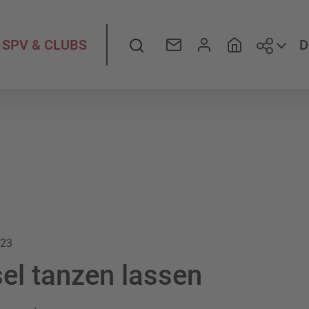
Folge
Suche
D
SPV & CLUBS
023
sel tanzen lassen