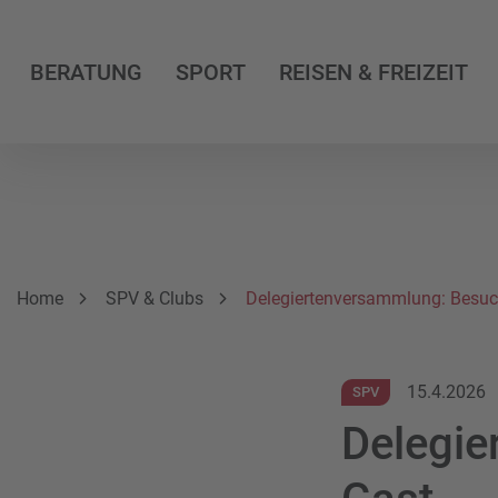
BERATUNG
SPORT
REISEN & FREIZEIT
Breadcrumbnavigation
Sie befinden sich hier:
Home
SPV & Clubs
Delegiertenversammlung: Besuc
15.4.2026
SPV
Delegie