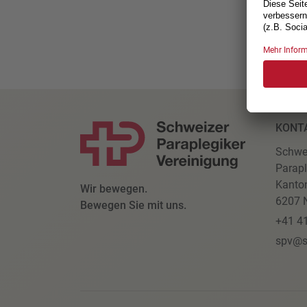
KONT
Schwe
Parapl
Kanto
Wir bewegen.
6207 N
Bewegen Sie mit uns.
+41 4
spv@s