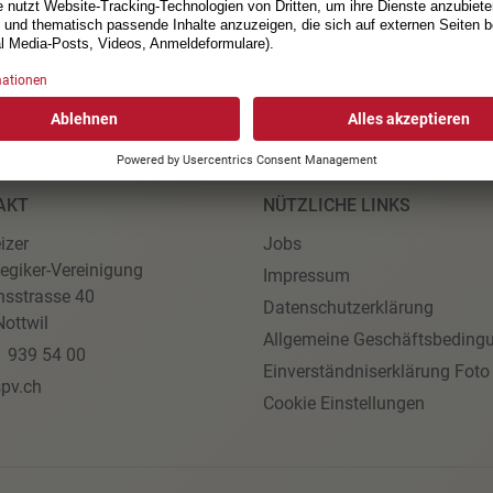
AKT
NÜTZLICHE LINKS
izer
Jobs
egiker-Vereinigung
Impressum
nsstrasse 40
Datenschutzerklärung
ottwil
Allgemeine Geschäftsbeding
1 939 54 00
Einverständniserklärung Foto
pv.ch
Cookie Einstellungen