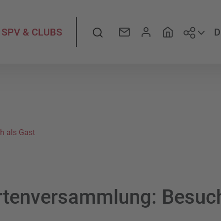
Folge
Suche
D
SPV & CLUBS
h als Gast
rtenversammlung: Besuch