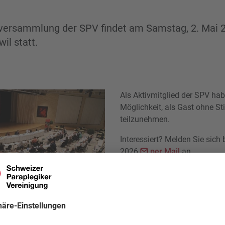
nversammlung der SPV findet am Samstag, 2. Mai 2
il statt.
Als Aktivmitglied der SPV hab
Möglichkeit, als Gast ohne S
teilzunehmen.
Interessiert? Melden Sie sich b
2026
per Mail
an.