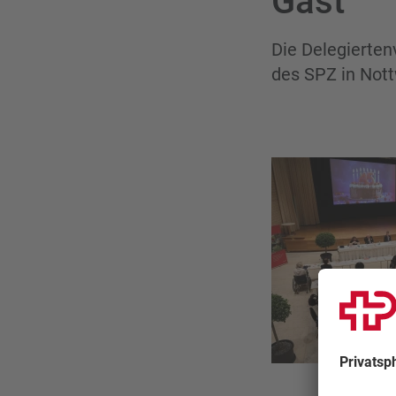
Gast
Die Delegierte
des SPZ in Nottw