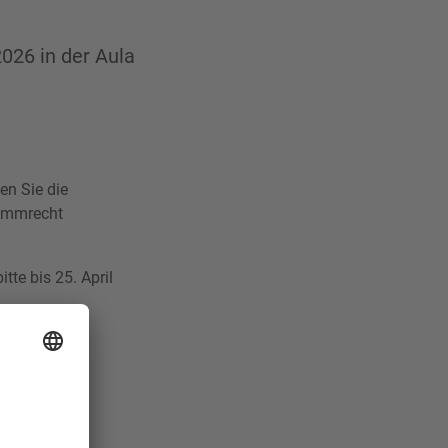
026 in der Aula
en Sie die
timmrecht
itte bis 25. April