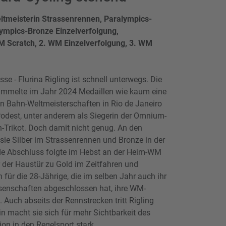
eltmeisterin Strassenrennen, Paralympics-
lympics-Bronze Einzelverfolgung,
M Scratch, 2. WM Einzelverfolgung, 3. WM
se - Flurina Rigling ist schnell unterwegs. Die
sammelte im Jahr 2024 Medaillen wie kaum eine
den Bahn-Weltmeisterschaften in Rio de Janeiro
 Podest, unter anderem als Siegerin der Omnium-
Trikot. Doch damit nicht genug. An den
sie Silber im Strassenrennen und Bronze in der
de Abschluss folgte im Hebst an der Heim-WM
or der Haustür zu Gold im Zeitfahren und
 für die 28-Jährige, die im selben Jahr auch ihr
senschaften abgeschlossen hat, ihre WM-
Auch abseits der Rennstrecken tritt Rigling
rin macht sie sich für mehr Sichtbarkeit des
on in den Regelsport stark.