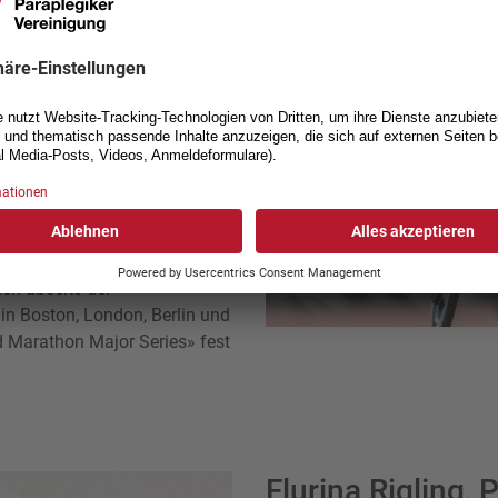
ege in New York (2023) in
htathletik im Rollstuhlsport.
m sechsten Mal an
e umfangreiche
che Plaketten zu erweitern.
nd 1500 m Silber und gewann
 Mann mit dem silbernen Helm
n goldenen Schlusspunkt. In
ch abseits der
n Boston, London, Berlin und
d Marathon Major Series» fest
Flurina Rigling,