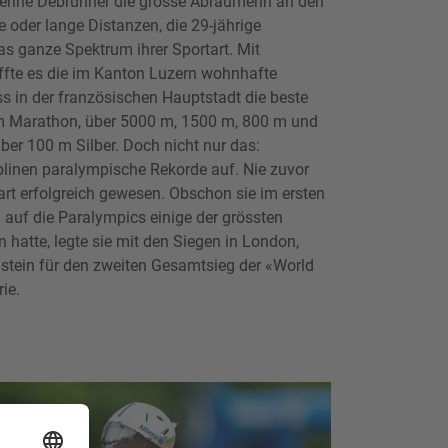
erine Debrunner die grosse Abräumerin an den
e oder lange Distanzen, die 29-jährige
das ganze Spektrum ihrer Sportart. Mit
ffte es die im Kanton Luzern wohnhafte
s in der französischen Hauptstadt die beste
. Im Marathon, über 5000 m, 1500 m, 800 m und
er 100 m Silber. Doch nicht nur das:
ziplinen paralympische Rekorde auf. Nie zuvor
rart erfolgreich gewesen. Obschon sie im ersten
 auf die Paralympics einige der grössten
hatte, legte sie mit den Siegen in London,
stein für den zweiten Gesamtsieg der «World
ie.