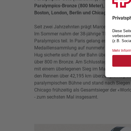
Paralympics-Bronze (800 Meter), Marathon-Si
Boston, London, Berlin und Chicago
Seit zwei Jahrzehnten prägt Marcel Hug die Leic
Im Sommer nahm der 38-jährige Thurgauer zu
Paralympics teil. In Paris gelang es ihm, sein
Medaillensammlung auf nunmehr 16 paralympis
Hug sicherte sich auf der Bahn über 5000 m u
über 800 m Bronze. Am Schlusstag setzte der
mit einem überlegenen Sieg im Marathon seine
den Rennen über 42,195 km überzeugte Hug au
paralympischen Bühne und stand nach Siegen i
Chicago frühzeitig als Gesamtsieger der «Worl
- zum sechsten Mal insgesamt.