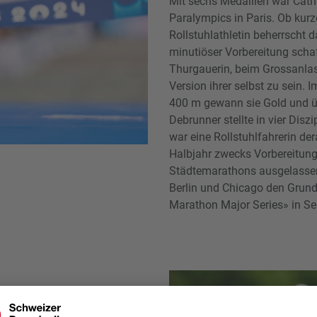
Mit sechs Medaillen war Cath
Paralympics in Paris. Ob kurz
Rollstuhlathletin beherrscht 
minutiöser Vorbereitung scha
Thurgauerin, beim Grossanlas
Version ihrer selbst zu sein
400 m gewann sie Gold und üb
Debrunner stellte in vier Dis
war eine Rollstuhlfahrerin de
Halbjahr zwecks Vorbereitung
Städtemarathons ausgelassen 
Berlin und Chicago den Grund
Marathon Major Series» in Ser
lber (1500 und 5000 Meter),