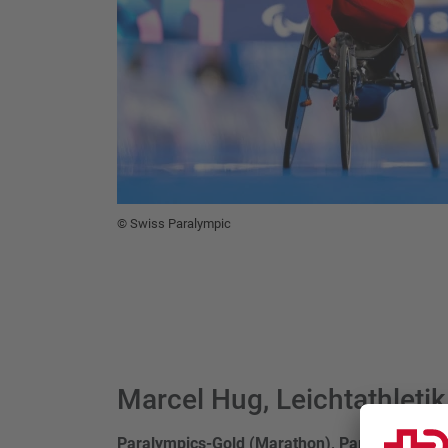
© Swiss Paralympic
Marcel Hug, Leichtathletik
Paralympics-Gold (Marathon), Paralympics-Si