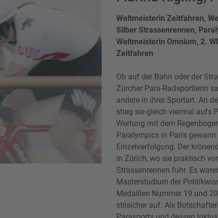
Weltmeisterin Zeitfahren, W
Silber Strassenrennen, Para
Weltmeisterin Omnium, 2. W
Zeitfahren
Ob auf der Bahn oder der Stras
Zürcher Para-Radsportlerin 
andere in ihrer Sportart. An 
stieg sie gleich viermal aufs
Wertung mit dem Regenbogen-
Paralympics in Paris gewann 
Einzelverfolgung. Der krönen
in Zürich, wo sie praktisch v
Strassenrennen fuhr. Es waren
Masterstudium der Politikwis
Medaillen Nummer 19 und 20. 
stilsicher auf: Als Botschafte
Parasports und dessen Inklusi