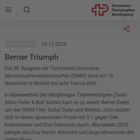
Suche
Mobile Navigation öffnen
Socia
19.11.2024
TISCHTENNIS
Berner Triumph
Die 35. Ausgabe der Tischtennis Schweizer
Mannschaftsmeisterschaften (SMM) fand am 16.
November in Nottwil mit acht Teams statt.
In Abwesenheit des letztjährigen Titelverteidigers (Team
Silvio Keller & Rolf Acklin) kam es zu einem Berner Derby
um den SMM-Titel. Sedat Dulai und Markus Jutzi setzten
sich in einem spannenden Finale mit 2:1 gegen Dirk
Kretzschmar und Elvir Selimovic durch. Wie bereits 2023
belegte das Duo Martin Altermatt und Ange Monemoto den
dritten Platz.