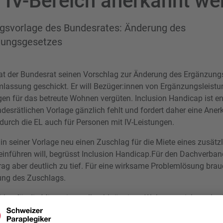
 IV-Bereich anerkannt we
svorlage des Bundesrates: Änderung des
tungsgesetzes
at der Bundesrat seinen Vorschlag zur Änderung des Ergänzung
mlassung geschickt. Er will Bezüger:innen von Ergänzungsleist
gen für das betreute Wohnen vergüten. Inclusion Handicap ist en
undesrätlichen Vorlage gänzlich fehlt und fordert daher eine Ane
durch die EL auch für Personen mit IV-Leistungen.
in seiner Vorlage neu einen Zuschlag für die Miete eines zusätz
einführen will, begrüsst Inclusion Handicap.Für den Dachverband
ag aber deutlich zu tief. Für eine wirksame Problemlösung brau
ung des Zuschlags.
lag für die Miete einer rollstuhlgängigen Wohnung nicht mehr 
ebenden Personen geteilt werden soll, begrüsst Inclusion Handica
der Dachverband aber damit, dass der Zuschlag pro Wohnung nur