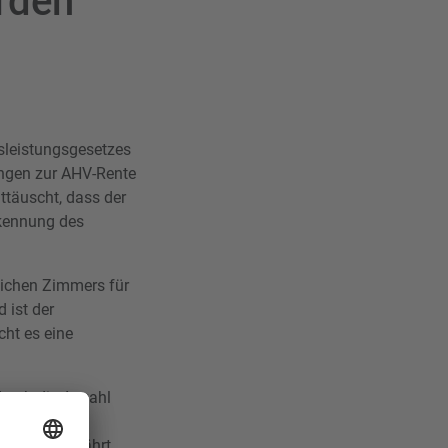
rden
sleistungsgesetzes
ungen zur AHV-Rente
ttäuscht, dass der
rkennung des
lichen Zimmers für
 ist der
cht es eine
durch die Anzahl
p. Nicht
 einmal gewährt