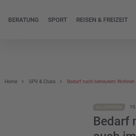
BERATUNG
SPORT
REISEN & FREIZEIT
Breadcrumbnavigation
Sie befinden sich hier:
Home
SPV & Clubs
Bedarf nach betreutem Wohnen 
19
ALLGEMEINES
Bedarf