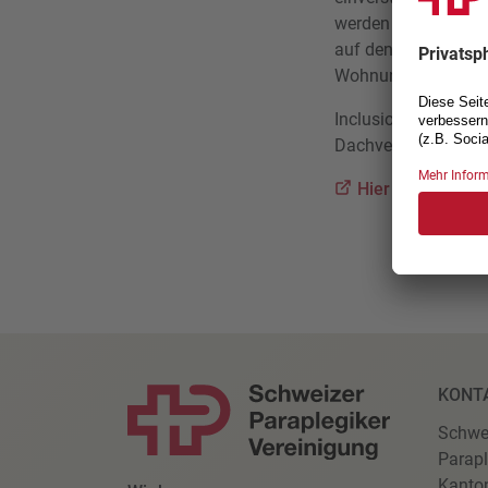
werden soll, wenn 
auf den Rollstuhlzu
Wohnung anknüpfe
Inclusion Handicap 
Dachverband steht i
Hier
erfahren S
KONT
Schwe
Parapl
Kanto