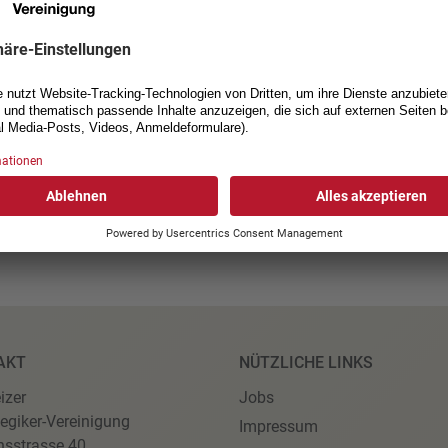
mehrere auf einen Rollstuhl angewiesene Personen zusammenle
schlag muss an der auf einen Rollstuhl angewiesenen Person un
n.
wird diese Forderungen auch in seiner Vernehmlassungsantwort 
nteressierten Kreisen für weitere Informationen gerne zur Verfü
ie mehr zum Thema
AKT
NÜTZLICHE LINKS
izer
Jobs
egiker-Vereinigung
Impressum
nsstrasse 40