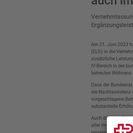
auch im
Vernehmlassung
Ergänzungsleis
Am 21. Juni 2023 h
(ELG) in die Verneh
zusätzliche Leistun
IV-Bereich in der b
betreuten Wohnens 
Dass der Bundesrat 
die Nachtassistenz 
vorgeschlagene Betr
substantielle Erhöh
Auch dass der Zusch
aller im Haushalt l
einverstanden ist 