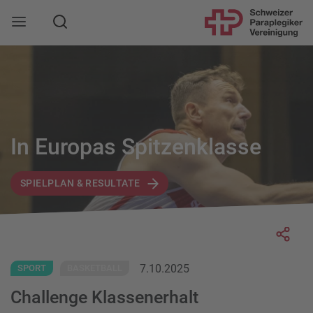
Suche
Mobile Navigation öffnen
In Europas Spitzenklasse
SPIELPLAN & RESULTATE
Socia
7.10.2025
SPORT
BASKETBALL
Challenge Klassenerhalt