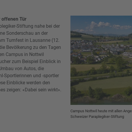
er offenen Tür
legiker-Stiftung nahe bei der
eine Sonderschau an der
 am Turnfest in Lausanne (12.
 die Bevölkerung zu den Tagen
den Campus in Nottwil
cher zum Beispiel Einblick in
 Umbau von Autos, die
hl-Sportlerinnen und -sportler
ese Einblicke werden den
s zeigen: «Dabei sein wirkt».
Campus Nottwil heute mit allen Ange
Schweizer Paraplegiker-Stiftung