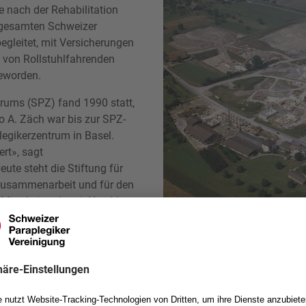
 nach der Rehabilitation
r gesamten Schweizer
egleitet, mit Versicherungen
 von Rollstuhlfahrenden
geworden.
rums (SPZ) fand 1990 statt,
o A. Zäch war bis zur SPZ-
egikerzentrum in Basel.
rt», sagt
ute steht die Stiftung für
e Zusammenarbeit und für den
0 Mitarbeitende mit Herzblut
chnittgelähmten ein.» Das
Entstehung des Campus Nottwil mit 
 somit auch am täglichen
Quelle: Schweizer Paraplegiker-Stift