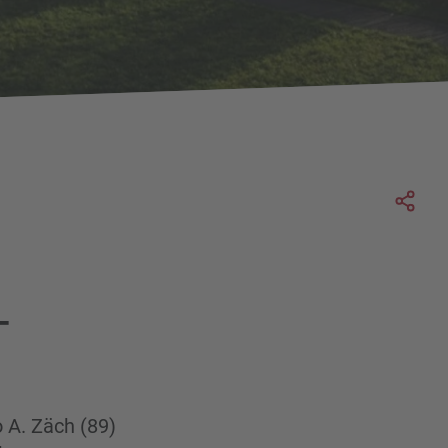
Soc
-
 A. Zäch (89)