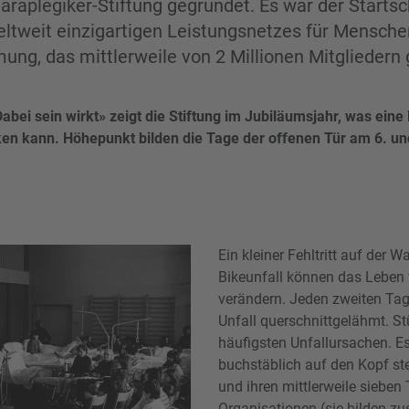
araplegiker-Stiftung gegründet. Es war der Start
ltweit einzigartigen Leistungsnetzes für Mensche
ung, das mittlerweile von 2 Millionen Mitgliedern
bei sein wirkt» zeigt die Stiftung im Jubiläumsjahr, was eine 
en kann. Höhepunkt bilden die Tage der offenen Tür am 6. un
Ein kleiner Fehltritt auf der 
Bikeunfall können das Leben 
verändern. Jeden zweiten Tag
Unfall querschnittgelähmt. St
häufigsten Unfallursachen. Es 
buchstäblich auf den Kopf ste
und ihren mittlerweile siebe
Organisationen (sie bilden z