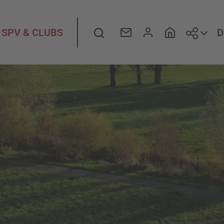
Folge
Suche
D
SPV & CLUBS
»