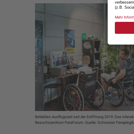
Beliebtes Ausflugsziel seit der Eröffnung 2019: Das intera
Besuchszentrum ParaForum. Quelle: Schweizer Paraplegike