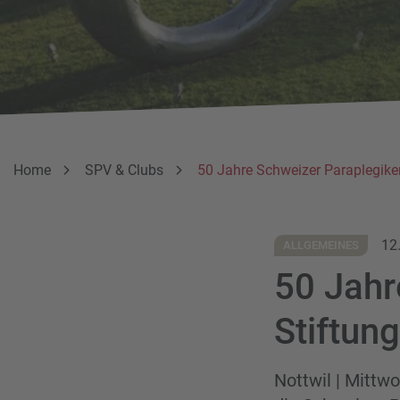
Breadcrumbnavigation
Sie befinden sich hier:
Home
SPV & Clubs
50 Jahre Schweizer Paraplegiker
12
ALLGEMEINES
50 Jahr
Stiftun
Nottwil | Mittw