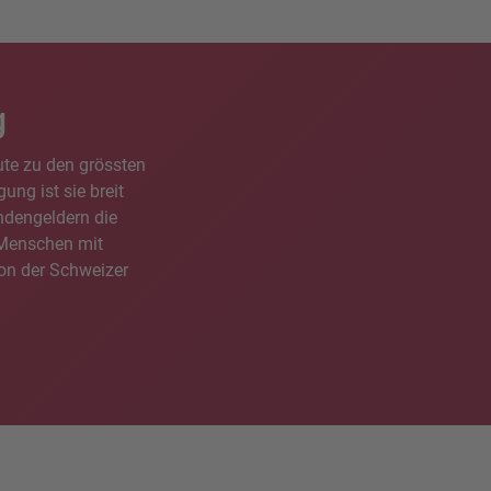
g
ute zu den grössten
ung ist sie breit
ndengeldern die
n Menschen mit
ion der Schweizer