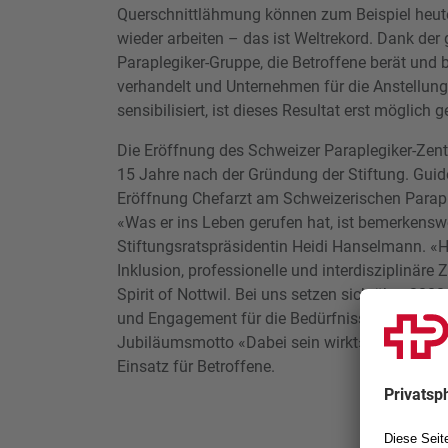
Querschnittlähmung können zum Beispiel heute
wieder arbeiten – das ist Weltrekord. Dank de
Paraplegiker-Gruppe, die Betroffene berät und b
verhandelt und Unternehmen für die Anstellung
sensibilisiert, ist dieses Resultat erst möglich 
Die Eröffnung des Schweizer Paraplegiker-Zent
15 Jahre nach der Gründung der Stiftung. Guid
Eröffnung Chefarzt am Schweizerischen Parapl
«Was er ins Leben gerufen hat, ist bemerkenswe
Stiftungsratspräsidentin Heidi Hanselmann. «He
Inklusion, professionelle und interdisziplinär
Spirit of Nottwil. Bei uns setzen sich über 200
und Engagement für die Bedürfnisse von Quers
Jubiläumsmotto «Dabei sein wirkt» zeige sich
Einsatz für Betroffene.