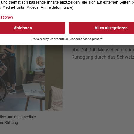
Sensibilisierung durch Erleb
Die Schweizer Paraplegiker-St
sensibilisieren. Deshalb hat
Besuchszentrum
ParaFor
den Rollstuhl setzen und durc
Querschnittlähmung lernen un
über 24 000 Menschen die Aus
Rundgang durch das Schweiz
ktive und multimediale
r-Stiftung