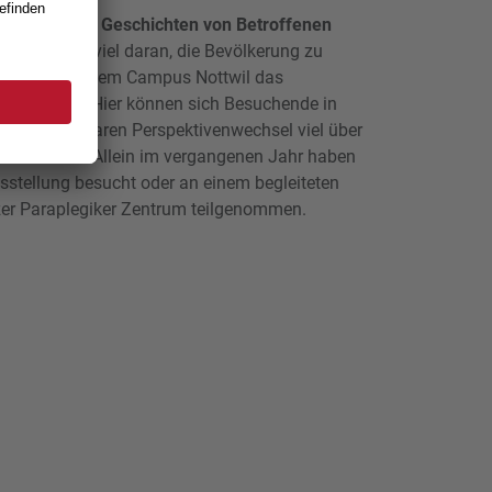
nis und echte Geschichten von Betroffenen
iftung setzt viel daran, die Bevölkerung zu
 sie 2019 auf dem Campus Nottwil das
um
eröffnet. Hier können sich Besuchende in
h den erlebbaren Perspektivenwechsel viel über
d erfahren. Allein im vergangenen Jahr haben
stellung besucht oder an einem begleiteten
er Paraplegiker Zentrum teilgenommen.