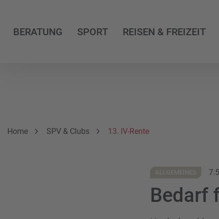
BERATUNG
SPORT
REISEN & FREIZEIT
Breadcrumbnavigation
Sie befinden sich hier:
Home
SPV & Clubs
13. IV-Rente
7.
ALLGEMEINES
Bedarf f