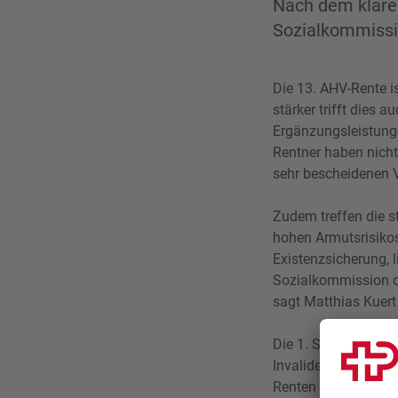
Nach dem klaren
Sozialkommissio
Die 13. AHV-Rente i
stärker trifft dies 
Ergänzungsleistungen
Rentner haben nicht
sehr bescheidenen 
Zudem treffen die 
hohen Armutsrisikos 
Existenzsicherung, l
Sozialkommission di
sagt Matthias Kuert K
Die 1. Säule wurde b
Invalidenrenten und
Renten die Existenz 