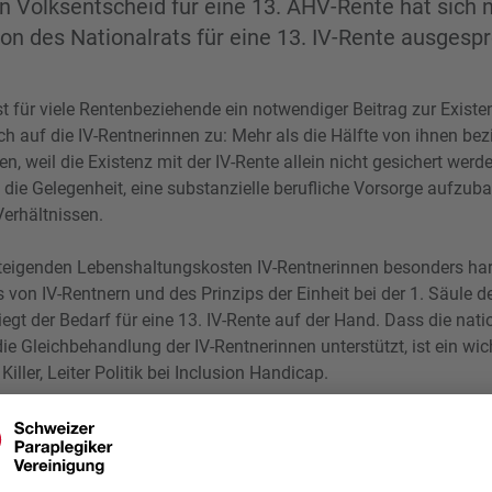
 Volksentscheid für eine 13. AHV-Rente hat sich 
n des Nationalrats für eine 13. IV-Rente ausgesp
st für viele Rentenbeziehende ein notwendiger Beitrag zur Exist
auch auf die IV-Rentnerinnen zu: Mehr als die Hälfte von ihnen bez
, weil die Existenz mit der IV-Rente allein nicht gesichert werde
 die Gelegenheit, eine substanzielle berufliche Vorsorge aufzub
Verhältnissen.
steigenden Lebenshaltungskosten IV-Rentnerinnen besonders har
von IV-Rentnern und des Prinzips der Einheit bei der 1. Säule d
iegt der Bedarf für eine 13. IV-Rente auf der Hand. Dass die nati
e Gleichbehandlung der IV-Rentnerinnen unterstützt, ist ein wic
iller, Leiter Politik bei Inclusion Handicap.
isher zurecht als Einheit behandelt. Die Ansätze der Altersrente
 viele weitere Mechanismen sind deshalb identisch. In beiden S
gesichert werden (BV Art. 112 Abs. 2b). Davon sind wir bei den 