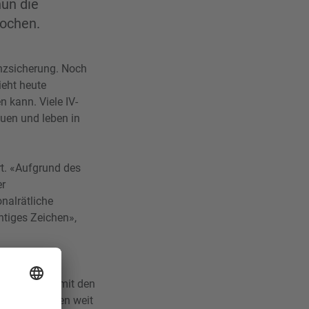
nun die
rochen.
enzsicherung. Noch
ieht heute
n kann. Viele IV-
auen und leben in
t. «Aufgrund des
er
onalrätliche
htiges Zeichen»,
n und der
ystemen soll mit den
Invalidenrenten weit