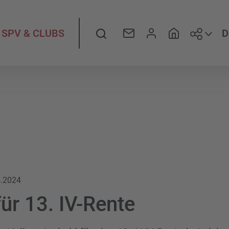
Folge
Suche
D
SPV & CLUBS
5.2024
ür 13. IV-Rente