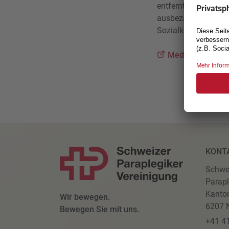
entfernt. Deshalb is
ausbezahlt werden m
Sozialkommission un
Medienmitteilun
KONT
Schwe
Parapl
Kanto
Wir bewegen.
6207 N
Bewegen Sie mit uns.
+41 4