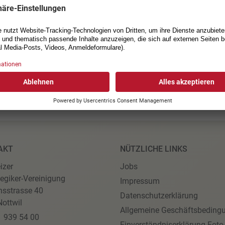
t es folgerichtig, dass nebst den Altersrenten auch die Invaliden
üssen. Inclusion Handicap begrüsst deshalb den Entscheid der 
d fordert die Ständeratskommission auf, es ihr gleich zu tun.
g von Inclusion Handicap
AKT
NÜTZLICHE LINKS
izer
Jobs
egiker-Vereinigung
Impressum
nsstrasse 40
Datenschutzerklärung
ottwil
Allgemeine Geschäftsbeding
1 939 54 00
Einverständniserklärung Foto