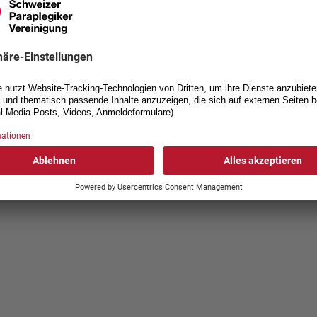
he Behinderungsart
 möglich)
*