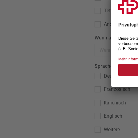
Tetraplegie
Andere
Wenn andere, welc
Sprachen (mehrere
Deutsch
Französisch
Italienisch
Englisch
Weitere