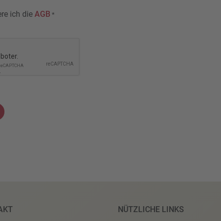
ere ich die
AGB
*
AKT
NÜTZLICHE LINKS