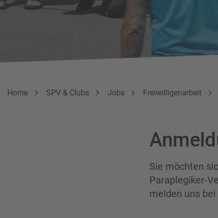
Breadcrumbnavigation
Sie befinden sich hier:
Home
SPV & Clubs
Jobs
Freiwilligenarbeit
Anmeldu
Sie möchten sic
Paraplegiker-Ve
melden uns bei 