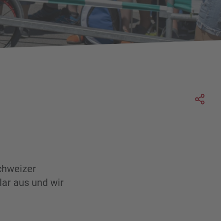
Soc
Schweizer
lar aus und wir