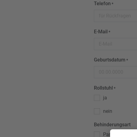
Telefon
*
E-Mail
*
Geburtsdatum
*
Rollstuhl
*
ja
nein
Behinderungsart
Paraplegie