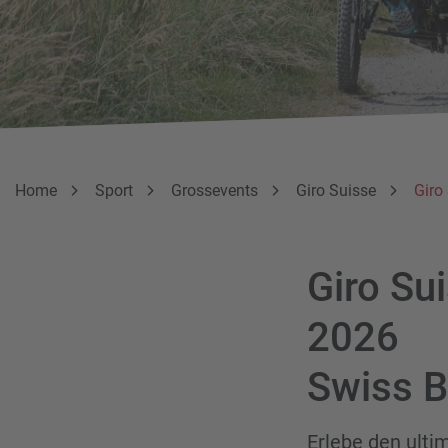
Breadcrumbnavigation
Sie befinden sich hier:
Home
Sport
Grossevents
Giro Suisse
Giro
Giro Sui
2026
Swiss B
Erlebe den ulti