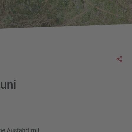
Soc
Juni
ne Ausfahrt mit