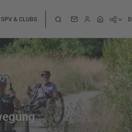
Folge
Suche
D
SPV & CLUBS
ewegung