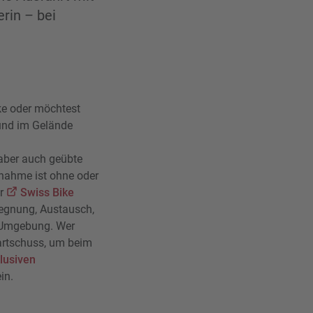
rin – bei
ke oder möchtest
und im Gelände
aber auch geübte
nahme ist ohne oder
er
Swiss Bike
egegnung, Austausch,
e Umgebung. Wer
Startschuss, um beim
klusiven
in.