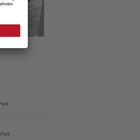
Park
e Park