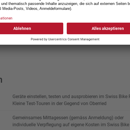
m
Geräte einstellen, testen und ausprobieren im Swiss Bike 
Kleine Test-Touren in der Gegend von Oberried
Gemeinsames Mittagessen (gemäss Anmeldung) oder
individuelle Verpflegung auf eigene Kosten im Swiss Bik