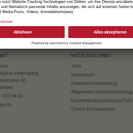
AKT
NÜTZLICHE LINKS
izer
Jobs
egiker-Vereinigung
Impressum
nsstrasse 40
Datenschutzerklärung
ottwil
Allgemeine Geschäftsbeding
1 939 54 00
Einverständniserklärung Foto
pv.ch
Cookie Einstellungen