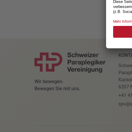
KONT
Schwe
Parapl
Kanto
Wir bewegen.
6207 N
Bewegen Sie mit uns.
+41 4
spv@s